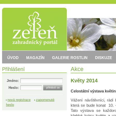
ÚVOD
MAGAZÍN
GALERIE ROSTLIN
DISKUZE
Přihlášení
Akce
Květy 2014
Jméno:
Heslo:
Celostátní výstava květin
Vážení návštěvníci, rád
nová registrace
zapomenuté
heslo
která se bude konat 10. 
Tato výstava se každor
křehké krásy květin a v