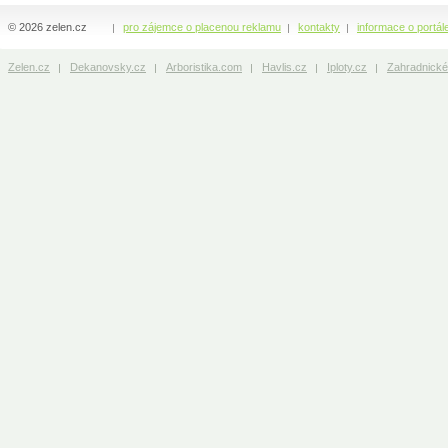
© 2026 zelen.cz
pro zájemce o placenou reklamu
kontakty
informace o portál
Zelen.cz
Dekanovsky.cz
Arboristika.com
Havlis.cz
Iploty.cz
Zahradnické