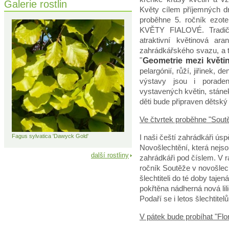
Galerie rostlin
Květy cílem příjemných d
proběhne 5. ročník ezot
KVĚTY FIALOVÉ. Tradičně
atraktivní květinová a
zahrádkářského svazu, a 
"
Geometrie mezi květi
pelargónií, růží, jiřinek, d
výstavy jsou i porad
vystavených květin, stáne
děti bude připraven dětský
Ve čtvrtek proběhne "Soutěž
I naši čeští zahrádkáři úsp
Fagus sylvatica 'Dawyck Gold'
Novošlechtění, která nejso
další rostliny
zahrádkáři pod číslem. V 
ročník Soutěže v novošlech
šlechtiteli do té doby taje
pokřtěna nádherná nová li
Podaří se i letos šlechtite
V pátek bude probíhat "Flor