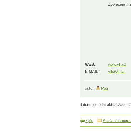
Zobrazení m
WEB:
www.vll.cz
E-MAIL:
vll@vll.cz
autor:
Petr
datum poslední aktualizace: 
Zpět
Poslat známém