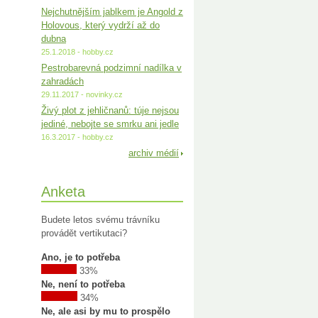
Nejchutnějším jablkem je Angold z
Holovous, který vydrží až do
dubna
25.1.2018 - hobby.cz
Pestrobarevná podzimní nadílka v
zahradách
29.11.2017 - novinky.cz
Živý plot z jehličnanů: túje nejsou
jediné, nebojte se smrku ani jedle
16.3.2017 - hobby.cz
archiv médií
Anketa
Budete letos svému trávníku
provádět vertikutaci?
Ano, je to potřeba
33%
Ne, není to potřeba
34%
Ne, ale asi by mu to prospělo