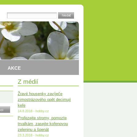
AKCE
Z médií
Žravé housenky zavíječe
zimostrázového opět decimují
keře
14.8.2018 - hobby.cz
Prořezejte stromy, pomozte
trvalkám, zasejte kořenovou
zeleninu a špenát
23.3.2018 - hobby.cz