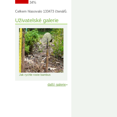
34%
Celkem hlasovalo 133473 čtenářů.
Uživatelské galerie
Jak rychle roste bambus
další galerie