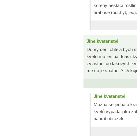
kořeny nestačí rostl
hraboše (odchyt, jed).
Jine kvetenstvi
Dobry den, chtela bych se
kvetu ma jen par klasick
zvlastne, do takovych kvi
me co je spatne..? Dekuji
Jine kvetenstvi
Možná se jedná o kraj
květů vypadá jako za
nahrát obrázek.