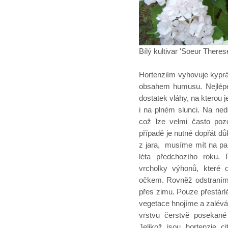
Bílý kultivar 'Soeur Theres
Hortenziím vyhovuje kypr
obsahem humusu. Nejlépe 
dostatek vláhy, na kterou 
i na plném slunci. Na nedo
což lze velmi často poz
případě je nutné dopřát dů
z jara, musíme mít na pam
léta předchozího roku.
vrcholky výhonů, které 
očkem. Rovněž odstraníme 
přes zimu. Pouze přestár
vegetace hnojíme a zalév
vrstvu čerstvě posekané
Jelikož jsou hortenzie 