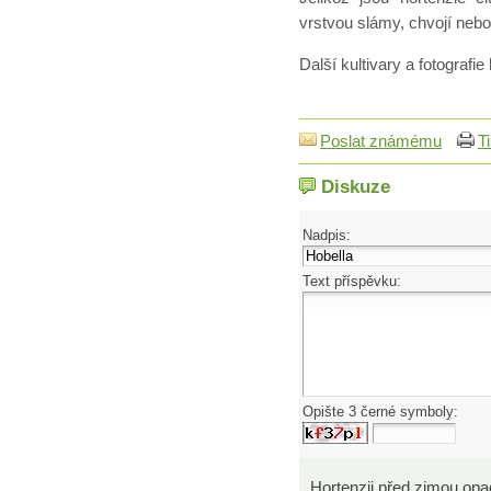
vrstvou slámy, chvojí nebo 
Další kultivary a fotografie
Poslat známému
T
Diskuze
Nadpis:
Text příspěvku:
Opište 3 černé symboly:
Hortenzii před zimou opad