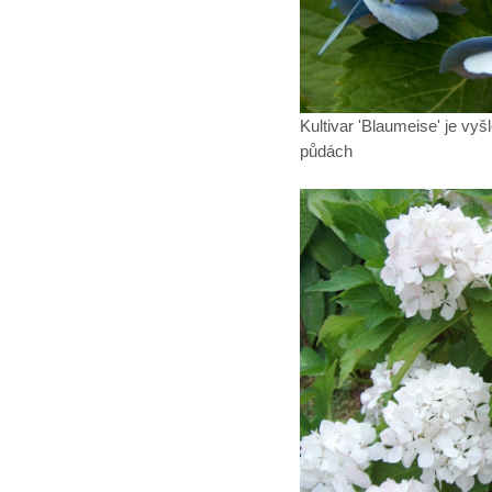
Kultivar 'Blaumeise' je vy
půdách