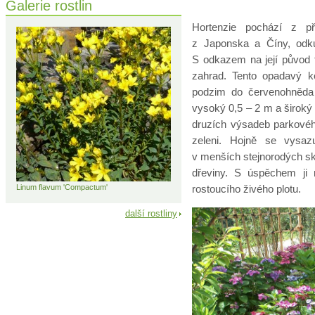
Galerie rostlin
Hortenzie pochází z př
z Japonska a Číny, odku
S odkazem na její původ t
zahrad. Tento opadavý ke
podzim do červenohněda 
vysoký 0,5 – 2 m a široký
druzích výsadeb parkovéh
zeleni. Hojně se vysaz
v menších stejnorodých sk
dřeviny. S úspěchem ji 
Linum flavum 'Compactum'
rostoucího živého plotu.
další rostliny