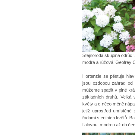
Stejnorodá skupina odrůd '
modrá a růžová 'Geofrey 
Hortenzie se pěstuje hla
jsou ozdobou zahrad od 
můžeme spatřit v plné kr
základních druhů. Velká v
květy a o něco méně nápad
jejíž uprostřed umístěné
řadami sterilních květů. B
fialovou, modrou až do če