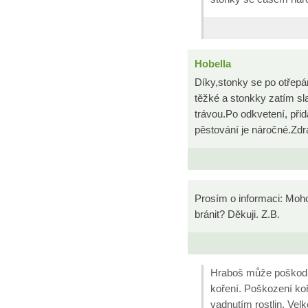
Hobella
Díky,stonky se po otřepán
těžké a stonkky zatím s
trávou.Po odkvetení, při
pěstování je náročné.Zdr
Prosím o informaci: Moho
bránit? Děkuji. Z.B.
Hraboš může poškodit
koření. Poškození ko
vadnutím rostlin. Vel