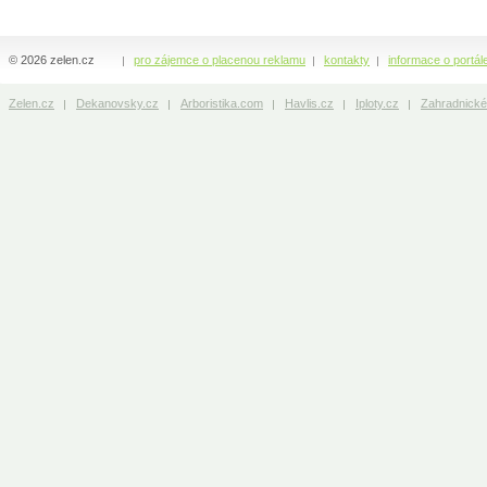
© 2026 zelen.cz
pro zájemce o placenou reklamu
kontakty
informace o portál
Zelen.cz
Dekanovsky.cz
Arboristika.com
Havlis.cz
Iploty.cz
Zahradnické