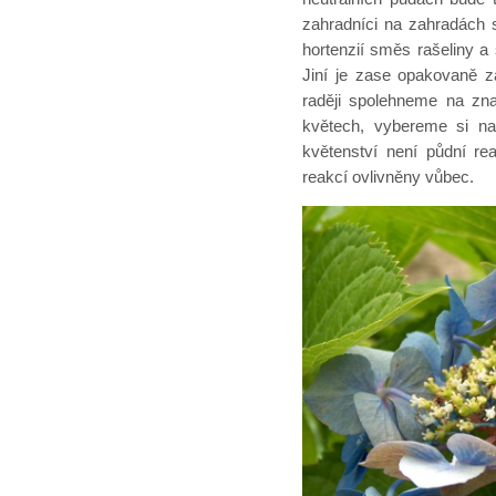
zahradníci na zahradách 
hortenzií směs rašeliny a 
Jiní je zase opakovaně 
raději spolehneme na zna
květech, vybereme si na
květenství není půdní rea
reakcí ovlivněny vůbec.