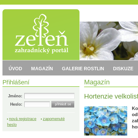
ÚVOD
MAGAZÍN
GALERIE ROSTLIN
DISKUZE
Přihlášení
Magazín
Hortenzie velkolis
Jméno:
Heslo:
Ko
od
nová registrace
zapomenuté
za
heslo
ho