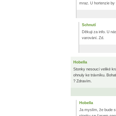
mraz. U hortenzie by
Schnutí
Děkuji za info. U n
varování. Zd.
Hobella
Stonky nesoucí veliké kr
ohnuly ke trávníku. Bohat
? Zdravím.
Hobella
Ja myslím, že bude st
stonky se časem nar