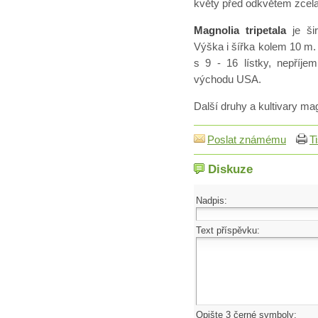
květy před odkvětem zcela
Magnolia tripetala
je šir
Výška i šířka kolem 10 m.
s 9 - 16 lístky, nepříje
východu USA.
Další druhy a kultivary ma
Poslat známému
T
Diskuze
Nadpis:
Text příspěvku:
Opište 3 černé symboly: