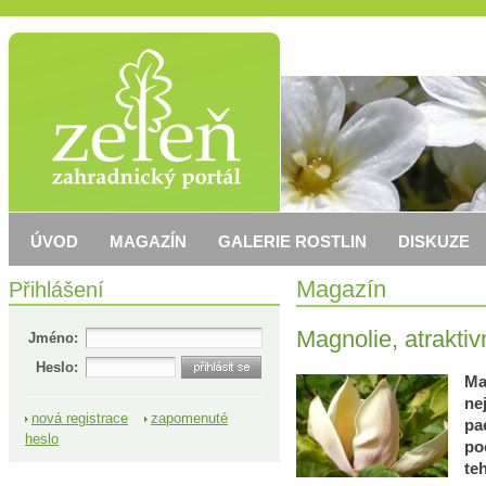
ÚVOD
MAGAZÍN
GALERIE ROSTLIN
DISKUZE
Přihlášení
Magazín
Magnolie, atraktiv
Jméno:
Heslo:
Ma
ne
nová registrace
zapomenuté
pa
heslo
po
te