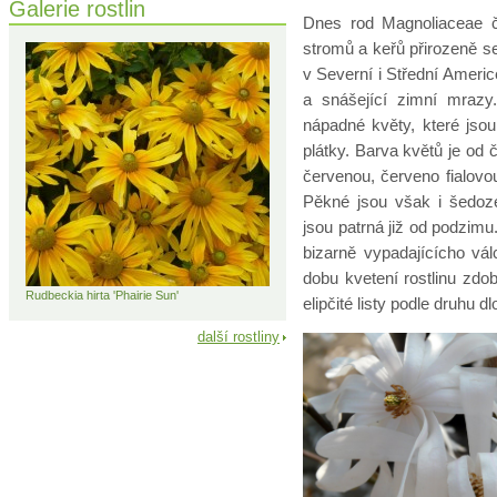
Galerie rostlin
Dnes rod Magnoliaceae č
stromů a keřů přirozeně se
v Severní i Střední Amer
a snášející zimní mrazy
nápadné květy, které jsou
plátky. Barva květů je od č
červenou, červeno fialovou
Pěkné jsou však i šedoze
jsou patrná již od podzimu
bizarně vypadajícícho vá
dobu kvetení rostlinu zdob
Rudbeckia hirta 'Phairie Sun'
elipčité listy podle druhu 
další rostliny