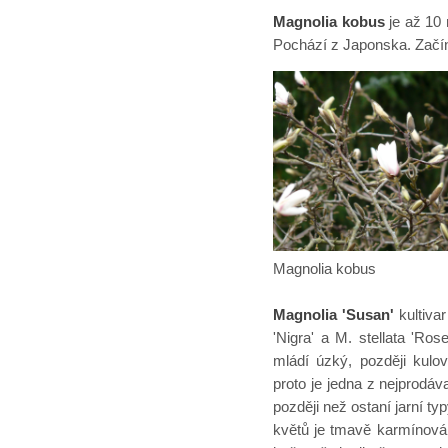
Magnolia kobus
je až 10 
Pochází z Japonska. Začíná 
Magnolia kobus 
Magnolia 'Susan'
kultivar
'Nigra' a M. stellata 'Ros
mládí úzký, později kulov
proto je jedna z nejprodáv
později než ostaní jarní t
květů je tmavě karmínová a