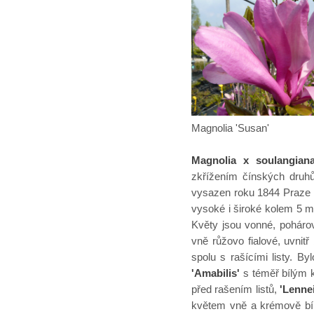
Magnolia 'Susan' M
Magnolia x soulangian
zkřížením čínských druhů
vysazen roku 1844 Praze 
vysoké i široké kolem 5 m
Květy jsou vonné, pohárovi
vně růžovo fialové, uvni
spolu s rašícími listy. By
'Amabilis'
s téměř bílým k
před rašením listů,
'Lennei
květem vně a krémově bí