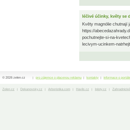
léčivé účinky, květy se da
Květy magnólie chutnají 
https://abecedazahrady.d
pochutnejte-si-na-kvetech
lecivym-ucinkem-natrhej
© 2026 zelen.cz
pro zájemce o placenou reklamu
kontakty
informace o portál
Zelen.cz
Dekanovsky.cz
Arboristika.com
Havlis.cz
Iploty.cz
Zahradnické