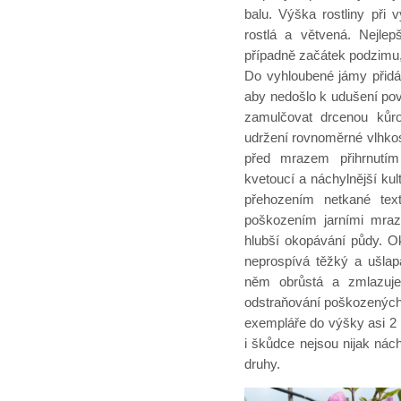
balu. Výška rostliny při
rostlá a větvená. Nejle
případně začátek podzimu, 
Do vyhloubené jámy přidá
aby nedošlo k udušení pov
zamulčovat drcenou kůrou
udržení rovnoměrné vlhkost
před mrazem přihrnutím 
kvetoucí a náchylnější ku
přehozením netkané tex
poškozením jarními mraz
hlubší okopávání půdy. Ok
neprospívá těžký a ušlap
něm obrůstá a zmlazuje
odstraňování poškozených, 
exempláře do výšky asi 2
i škůdce nejsou nijak nách
druhy.