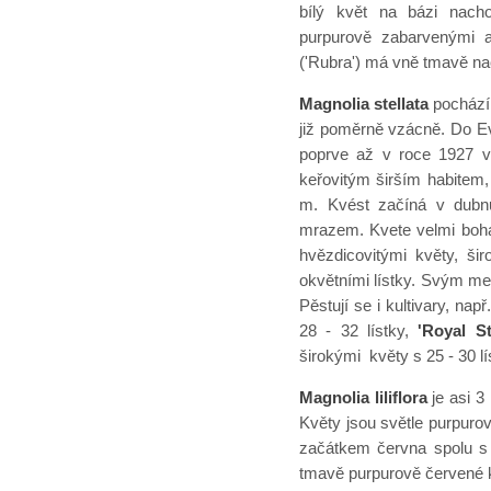
bílý květ na bázi nach
purpurově zabarvenými 
('Rubra') má vně tmavě nac
Magnolia stellata
pochází 
již poměrně vzácně. Do E
poprve až v roce 1927 v
keřovitým širším habitem,
m. Kvést začíná v dubnu
mrazem. Kvete velmi boha
hvězdicovitými květy, ši
okvětními lístky. Svým m
Pěstují se i kultivary, např
28 - 32 lístky,
'Royal St
širokými květy s 25 - 30 lí
Magnolia liliflora
je asi 3
Květy jsou světle purpuro
začátkem června spolu s l
tmavě purpurově červené 