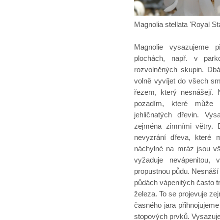
Magnolia stellata 'Roya
Magnolie vysazujeme př
plochách, např. v par
rozvolněných skupin. Dbá
volně vyvíjet do všech s
řezem, který nesnášejí. 
pozadím, které může t
jehličnatých dřevin. V
zejména zimními větry. 
nevyzrání dřeva, které 
náchylné na mráz jsou vš
vyžaduje nevápenitou, 
propustnou půdu. Nesnáší
půdách vápenitých často t
železa. To se projevuje zej
časného jara přihnojujem
stopových prvků. Vysazuj