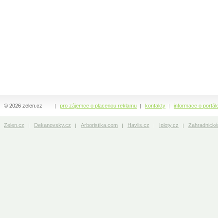
© 2026 zelen.cz
pro zájemce o placenou reklamu
kontakty
informace o portál
Zelen.cz
Dekanovsky.cz
Arboristika.com
Havlis.cz
Iploty.cz
Zahradnické