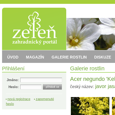
ÚVOD
MAGAZÍN
GALERIE ROSTLIN
DISKUZE
Přihlášení
Galerie rostlin
Acer negundo 'Kel
Jméno:
javor jas
český název:
Heslo:
nová registrace
zapomenuté
heslo