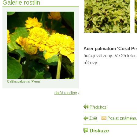
Galerie rostlin
Acer palmatum 'Coral Pi
řidčeji větvený. Ve 25 lete
růžový.
Caltha palustris 'Plena'
další rostliny
Předchozí
Zpět
Poslat známém
Diskuze