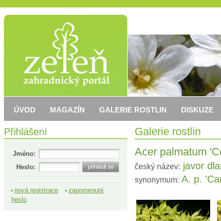
ÚVOD
MAGAZÍN
GALERIE ROSTLIN
DISKUZE
Přihlášení
Galerie rostlin
Acer palmatum 'Co
Jméno:
javor dlan
český název:
Heslo:
A. p. 'Ca
synonymum:
nová registrace
zapomenuté
heslo