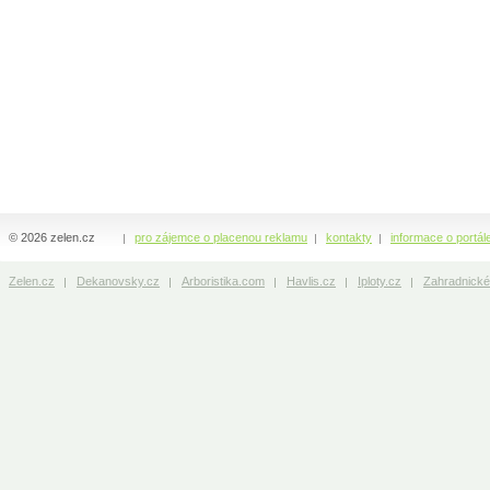
© 2026 zelen.cz
pro zájemce o placenou reklamu
kontakty
informace o portál
Zelen.cz
Dekanovsky.cz
Arboristika.com
Havlis.cz
Iploty.cz
Zahradnické