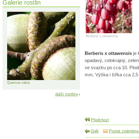
Galerie rostlin
Berberis x ottawensis
Berberis x ottawensis
je 
opadavý, celokrajný, zelen
ve svazku po cca 10. Plode
mm. Výška i šířka cca 2,5
Quercus rubra
další rostliny
Předchozí
Zpět
Poslat známém