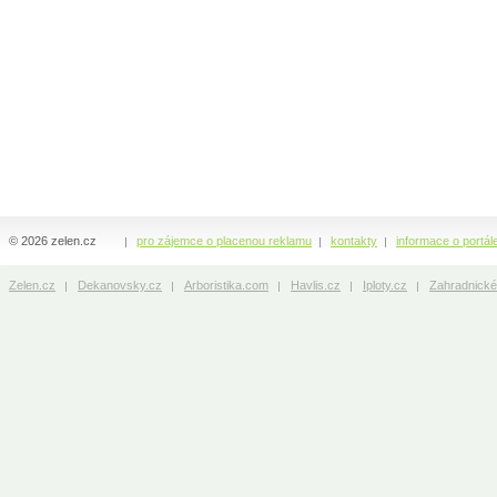
© 2026 zelen.cz
pro zájemce o placenou reklamu
kontakty
informace o portál
Zelen.cz
Dekanovsky.cz
Arboristika.com
Havlis.cz
Iploty.cz
Zahradnické