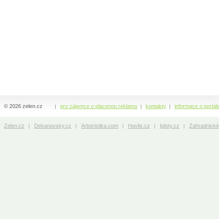
© 2026 zelen.cz
pro zájemce o placenou reklamu
kontakty
informace o portál
Zelen.cz
Dekanovsky.cz
Arboristika.com
Havlis.cz
Iploty.cz
Zahradnické