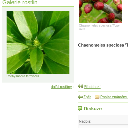
Galerie rostlin
Chaenomeles speciosa 'Topy
Red'
Chaenomeles speciosa '
Pachysandra terminalis
další rostliny
Předchozí
Zpět
Poslat známém
Diskuze
Nadpis: