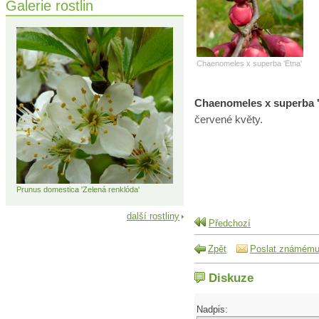
Galerie rostlin
Chaenomeles x superba 'Etna'
Chaenomeles x superba '
červené květy.
Prunus domestica 'Zelená renklóda'
další rostliny
Předchozí
Zpět
Poslat známém
Diskuze
Nadpis: