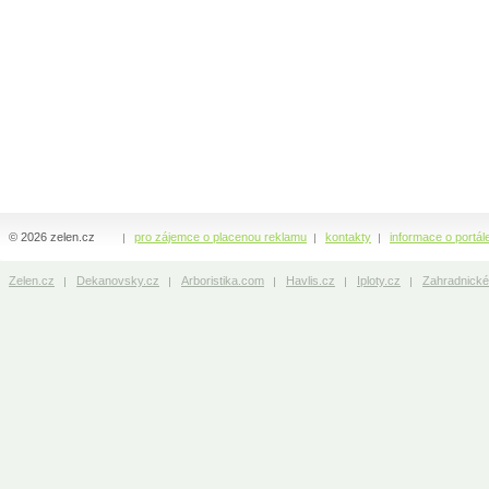
© 2026 zelen.cz
pro zájemce o placenou reklamu
kontakty
informace o portál
Zelen.cz
Dekanovsky.cz
Arboristika.com
Havlis.cz
Iploty.cz
Zahradnické