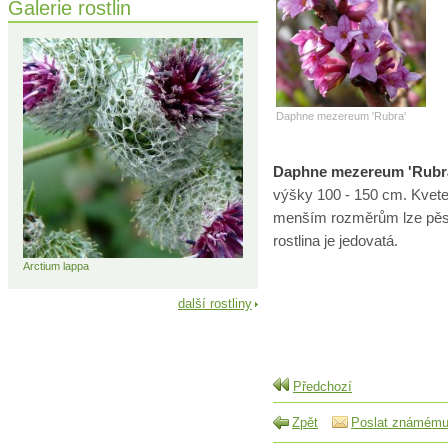
Galerie rostlin
Daphne mezereum 'Rubra'
Daphne mezereum 'Rubr
výšky 100 - 150 cm. Kvete 
menším rozměrům lze pěsto
rostlina je jedovatá.
Arctium lappa
další rostliny
Předchozí
Zpět
Poslat známém