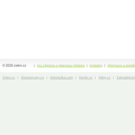
© 2026 zelen.cz
pro zájemce o placenou reklamu
kontakty
informace o portál
Zelen.cz
Dekanovsky.cz
Arboristika.com
Havlis.cz
Iploty.cz
Zahradnické