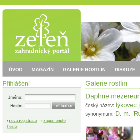
ÚVOD
MAGAZÍN
GALERIE ROSTLIN
DISKUZE
Přihlášení
Galerie rostlin
Daphne mezereum
Jméno:
lýkovec 
český název:
Heslo:
D. m. 'R
synonymum:
nová registrace
zapomenuté
heslo