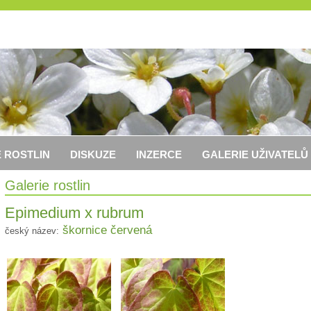
 ROSTLIN
DISKUZE
INZERCE
GALERIE UŽIVATELŮ
Galerie rostlin
Epimedium x rubrum
škornice červená
český název: