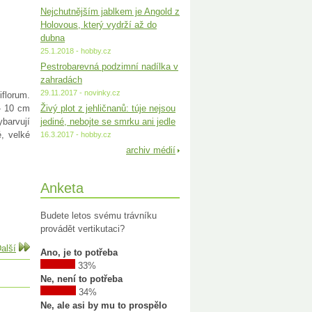
Nejchutnějším jablkem je Angold z
Holovous, který vydrží až do
dubna
25.1.2018 - hobby.cz
Pestrobarevná podzimní nadílka v
zahradách
29.11.2017 - novinky.cz
florum.
 - 10 cm
Živý plot z jehličnanů: túje nejsou
barvují
jediné, nebojte se smrku ani jedle
é, velké
16.3.2017 - hobby.cz
archiv médií
Anketa
Budete letos svému trávníku
provádět vertikutaci?
alší
Ano, je to potřeba
33%
Ne, není to potřeba
34%
Ne, ale asi by mu to prospělo