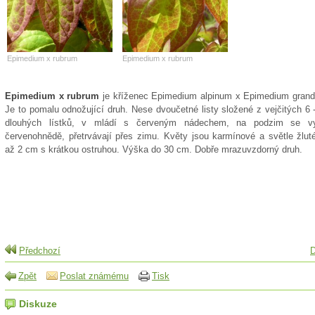
Epimedium x rubrum
Epimedium x rubrum
Epimedium x rubrum
je kříženec Epimedium alpinum x Epimedium grandi
Je to pomalu odnožující druh. Nese dvoučetné listy složené z vejčitých 6
dlouhých lístků, v mládí s červeným nádechem, na podzim se vy
červenohnědě, přetrvávají přes zimu. Květy jsou karmínové a světle žlut
až 2 cm s krátkou ostruhou. Výška do 30 cm. Dobře mrazuvzdorný druh.
Předchozí
D
Zpět
Poslat známému
Tisk
Diskuze