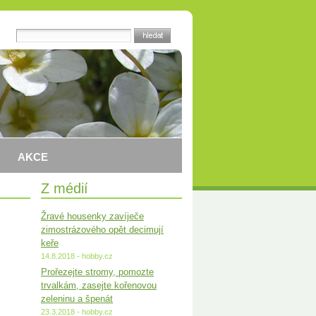
AKCE
Z médií
Žravé housenky zavíječe
zimostrázového opět decimují
keře
14.8.2018 - hobby.cz
Prořezejte stromy, pomozte
trvalkám, zasejte kořenovou
zeleninu a špenát
23.3.2018 - hobby.cz