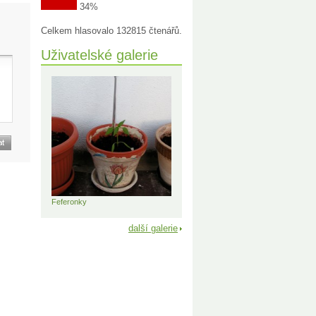
34%
Celkem hlasovalo 132815 čtenářů.
Uživatelské galerie
Feferonky
další galerie