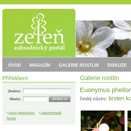
ÚVOD
MAGAZÍN
GALERIE ROSTLIN
DISKUZE
Přihlášení
Galerie rostlin
Euonymus phello
Jméno:
brslen ko
český název:
Heslo:
nová registrace
zapomenuté
heslo