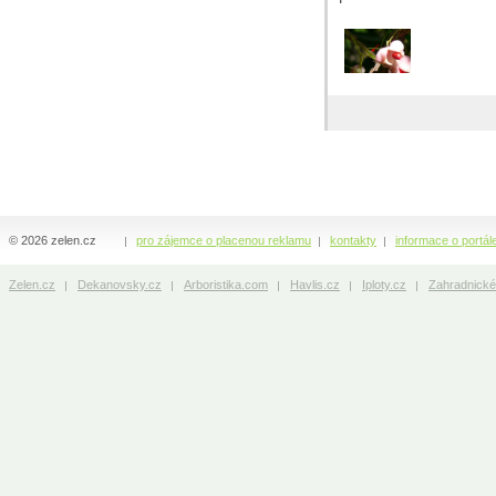
© 2026 zelen.cz
pro zájemce o placenou reklamu
kontakty
informace o portál
Zelen.cz
Dekanovsky.cz
Arboristika.com
Havlis.cz
Iploty.cz
Zahradnické