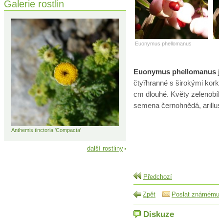
Galerie rostlin
Euonymus phellomanus
Euonymus phellomanus
čtyřhranné s širokými korko
cm dlouhé. Květy zelenobíl
semena černohnědá, arillus
Anthemis tinctoria 'Compacta'
další rostliny
Předchozí
Zpět
Poslat známém
Diskuze