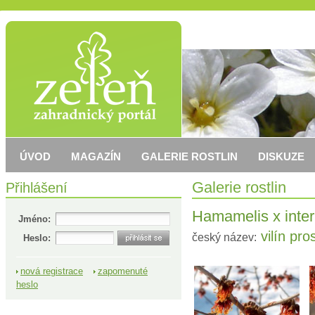
ÚVOD
MAGAZÍN
GALERIE ROSTLIN
DISKUZE
Přihlášení
Galerie rostlin
Hamamelis x inte
Jméno:
vilín pro
český název:
Heslo:
nová registrace
zapomenuté
heslo