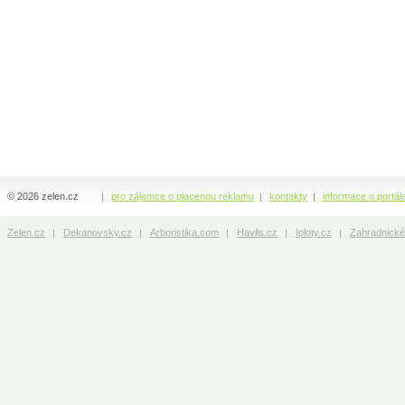
© 2026 zelen.cz
pro zájemce o placenou reklamu
kontakty
informace o portál
Zelen.cz
Dekanovsky.cz
Arboristika.com
Havlis.cz
Iploty.cz
Zahradnické