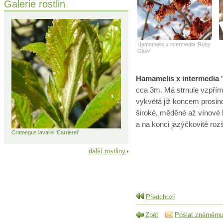
Galerie rostlin
Hamamelis x intermedia 'Ruby
Glow'
Hamamelis x intermedia 
cca 3m. Má strnule vzpří
vykvétá již koncem prosin
široké, měděné až vínové 
a na konci jazýčkovitě roz
Crataegus lavallei 'Carrierei'
další rostliny
Předchozí
Zpět
Poslat známém