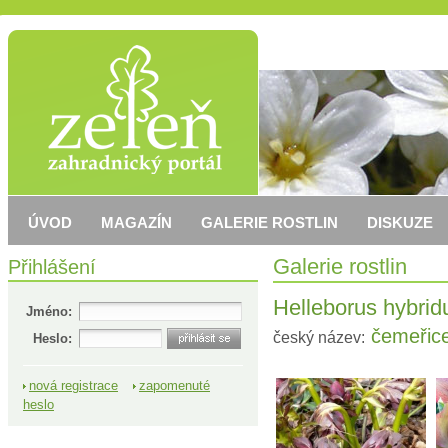
ÚVOD
MAGAZÍN
GALERIE ROSTLIN
DISKUZE
Přihlášení
Galerie rostlin
Helleborus hybrid
Jméno:
čemeřic
český název:
Heslo:
nová registrace
zapomenuté
heslo