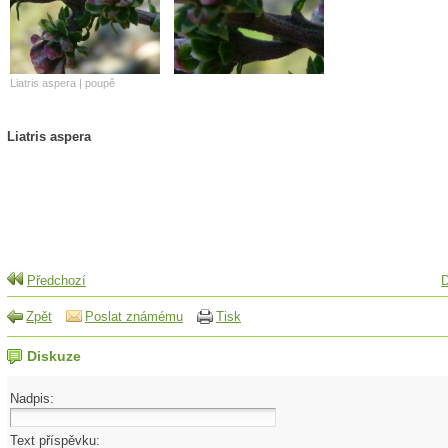
Liatris aspera | poupě
Liatris aspera
Předchozí
D
Zpět
Poslat známému
Tisk
Diskuze
Nadpis:
Text příspěvku: