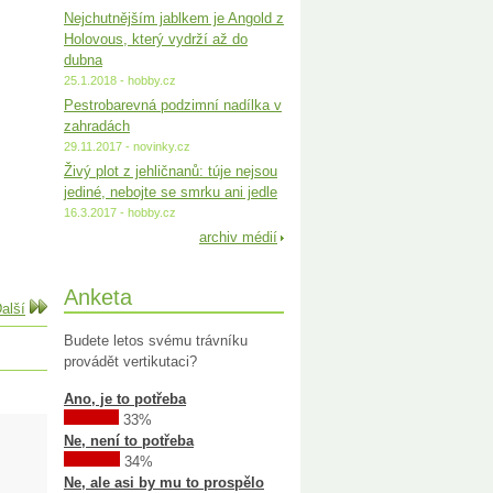
Nejchutnějším jablkem je Angold z
Holovous, který vydrží až do
dubna
25.1.2018 - hobby.cz
Pestrobarevná podzimní nadílka v
zahradách
29.11.2017 - novinky.cz
Živý plot z jehličnanů: túje nejsou
jediné, nebojte se smrku ani jedle
16.3.2017 - hobby.cz
archiv médií
Anketa
alší
Budete letos svému trávníku
provádět vertikutaci?
Ano, je to potřeba
33%
Ne, není to potřeba
34%
Ne, ale asi by mu to prospělo