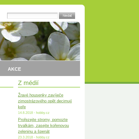
AKCE
Z médií
Žravé housenky zavíječe
zimostrázového opět decimují
keře
14.8.2018 - hobby.cz
Prořezejte stromy, pomozte
trvalkám, zasejte kořenovou
zeleninu a špenát
23.3.2018 - hobby.cz