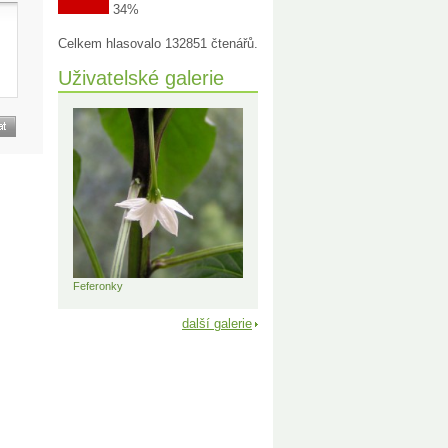
34%
Celkem hlasovalo 132851 čtenářů.
Uživatelské galerie
Feferonky
další galerie