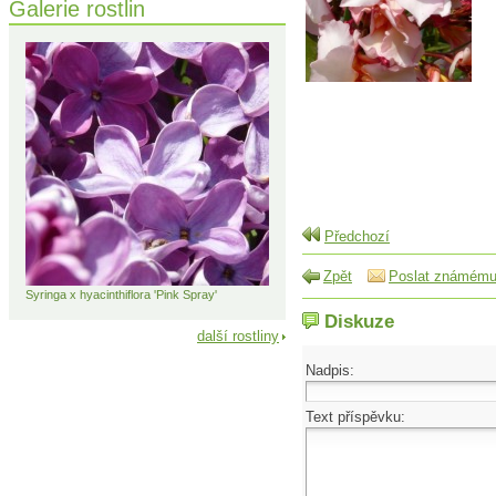
Galerie rostlin
Předchozí
Zpět
Poslat známém
Syringa x hyacinthiflora 'Pink Spray'
Diskuze
další rostliny
Nadpis:
Text příspěvku: