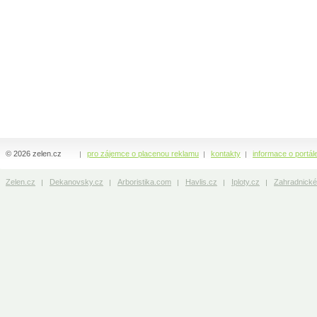
© 2026 zelen.cz
pro zájemce o placenou reklamu
kontakty
informace o portál
Zelen.cz
Dekanovsky.cz
Arboristika.com
Havlis.cz
Iploty.cz
Zahradnické