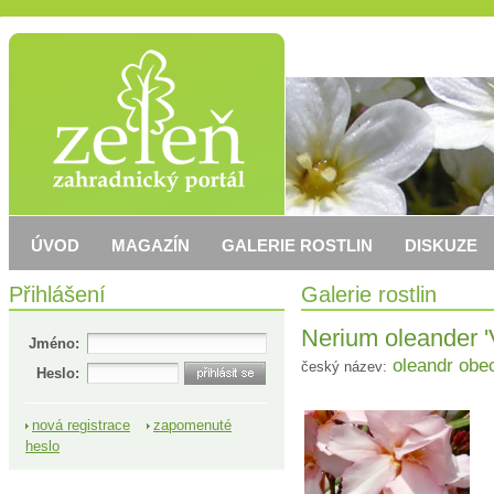
ÚVOD
MAGAZÍN
GALERIE ROSTLIN
DISKUZE
Přihlášení
Galerie rostlin
Nerium oleander 'V
Jméno:
oleandr obe
český název:
Heslo:
nová registrace
zapomenuté
heslo