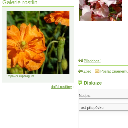
Galerie rostlin
Předchozí
Zpět
Poslat známém
Papaver rupifragum
Diskuze
další rostliny
Nadpis:
Text příspěvku: