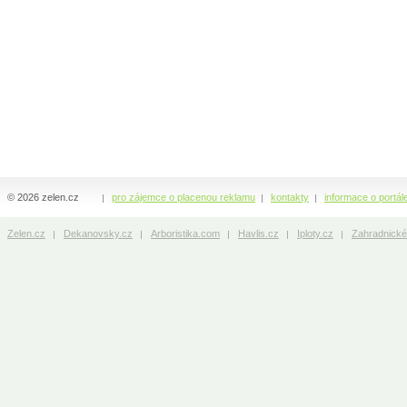
© 2026 zelen.cz
pro zájemce o placenou reklamu
kontakty
informace o portál
Zelen.cz
Dekanovsky.cz
Arboristika.com
Havlis.cz
Iploty.cz
Zahradnické