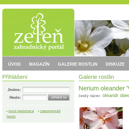
ÚVOD
MAGAZÍN
GALERIE ROSTLIN
DISKUZE
Přihlášení
Galerie rostlin
Nerium oleander 'V
Jméno:
oleandr obe
český název:
Heslo:
nová registrace
zapomenuté
heslo