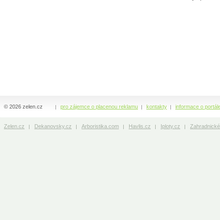
© 2026 zelen.cz
pro zájemce o placenou reklamu
kontakty
informace o portál
Zelen.cz
Dekanovsky.cz
Arboristika.com
Havlis.cz
Iploty.cz
Zahradnické