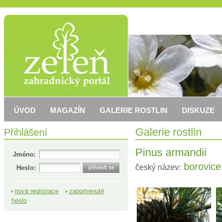
ÚVOD
MAGAZÍN
GALERIE ROSTLIN
DISKUZE
Přihlášení
Galerie rostlin
Pinus armandii
Jméno:
borovic
český název:
Heslo:
nová registrace
zapomenuté
heslo