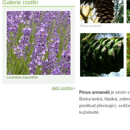
Galerie rostlin
Pinus armandii
Lavandula angustifolia
další rostliny
Pinus armandii
je strom v
Borka tenká, hladká, zelen
poněkud převisající, svěže
kuželovité.