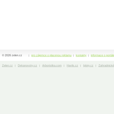
© 2026 zelen.cz
pro zájemce o placenou reklamu
kontakty
informace o portál
Zelen.cz
Dekanovsky.cz
Arboristika.com
Havlis.cz
Iploty.cz
Zahradnické