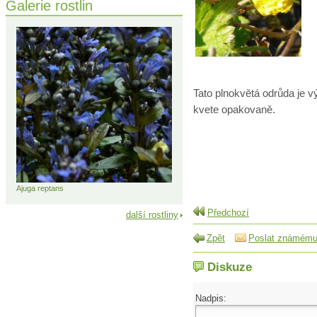
Galerie rostlin
Tato plnokvětá odrůda je 
kvete opakovaně.
Ajuga reptans
Předchozí
další rostliny
Zpět
Poslat známém
Diskuze
Nadpis: