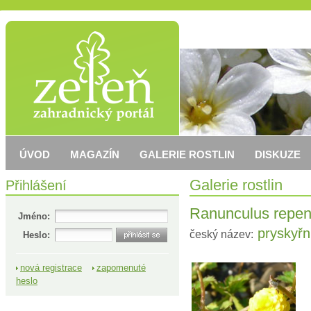
ÚVOD
MAGAZÍN
GALERIE ROSTLIN
DISKUZE
Přihlášení
Galerie rostlin
Ranunculus repens
Jméno:
pryskyřní
český název:
Heslo:
nová registrace
zapomenuté
heslo