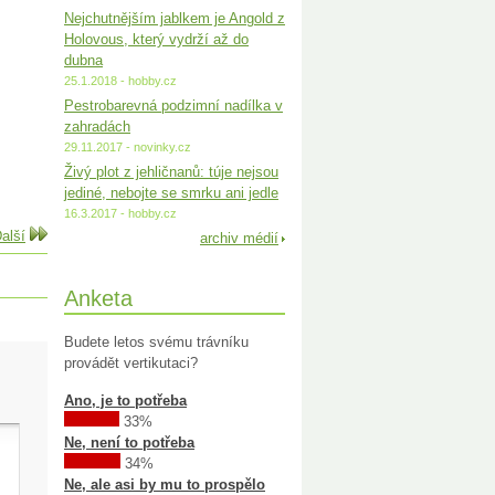
Nejchutnějším jablkem je Angold z
Holovous, který vydrží až do
dubna
25.1.2018 - hobby.cz
Pestrobarevná podzimní nadílka v
zahradách
29.11.2017 - novinky.cz
Živý plot z jehličnanů: túje nejsou
jediné, nebojte se smrku ani jedle
16.3.2017 - hobby.cz
alší
archiv médií
Anketa
Budete letos svému trávníku
provádět vertikutaci?
Ano, je to potřeba
33%
Ne, není to potřeba
34%
Ne, ale asi by mu to prospělo