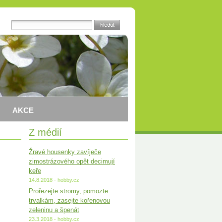
AKCE
Z médií
Žravé housenky zavíječe
zimostrázového opět decimují
keře
14.8.2018 - hobby.cz
Prořezejte stromy, pomozte
trvalkám, zasejte kořenovou
zeleninu a špenát
23.3.2018 - hobby.cz