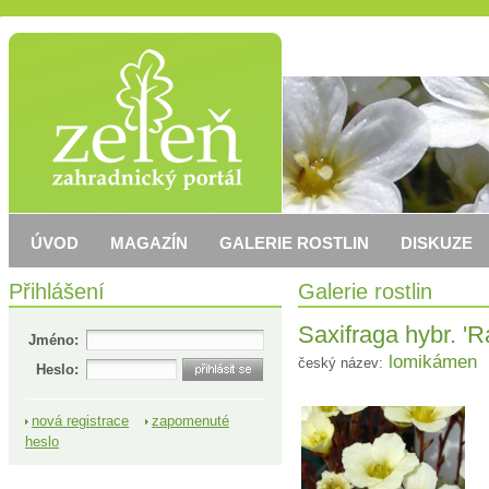
ÚVOD
MAGAZÍN
GALERIE ROSTLIN
DISKUZE
Přihlášení
Galerie rostlin
Saxifraga hybr. 'R
Jméno:
lomikámen
český název:
Heslo:
nová registrace
zapomenuté
heslo