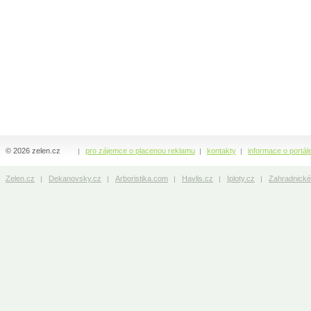
© 2026 zelen.cz
pro zájemce o placenou reklamu
kontakty
informace o portál
Zelen.cz
Dekanovsky.cz
Arboristika.com
Havlis.cz
Iploty.cz
Zahradnické