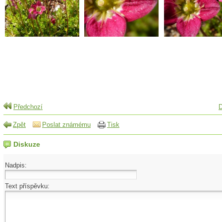
Předchozí
D
Zpět
Poslat známému
Tisk
Diskuze
Nadpis:
Text příspěvku: