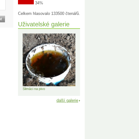
34%
Celkem hlasovalo 133500 čtenářů.
Uživatelské galerie
Slimáci na pivo
další galerie