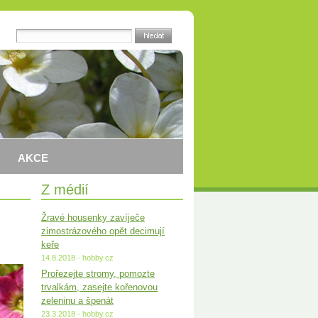
AKCE
Z médií
Žravé housenky zavíječe
zimostrázového opět decimují
keře
14.8.2018 - hobby.cz
Prořezejte stromy, pomozte
trvalkám, zasejte kořenovou
zeleninu a špenát
23.3.2018 - hobby.cz