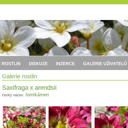
 ROSTLIN
DISKUZE
INZERCE
GALERIE UŽIVATELŮ
Galerie rostlin
Saxifraga x arendsii
lomikámen
český název: