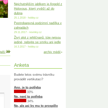
Nejchutnějším jablkem je Angold z
Holovous, který vydrží až do
dubna
25.1.2018 - hobby.cz
Pestrobarevná podzimní nadílka v
zahradách
29.11.2017 - novinky.cz
Živý plot z jehličnanů: túje nejsou
jediné, nebojte se smrku ani jedle
16.3.2017 - hobby.cz
alší
archiv médií
Anketa
Budete letos svému trávníku
provádět vertikutaci?
Ano, je to potřeba
33%
Ne, není to potřeba
34%
Ne, ale asi by mu to prospělo