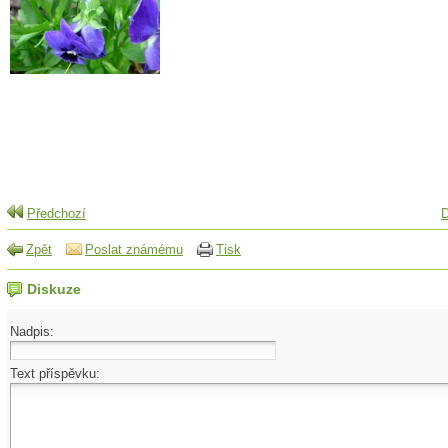
Předchozí
D
Zpět
Poslat známému
Tisk
Diskuze
Nadpis:
Text příspěvku: