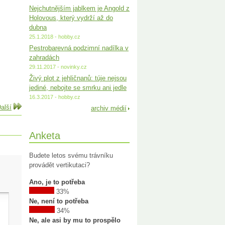
Nejchutnějším jablkem je Angold z
Holovous, který vydrží až do
dubna
25.1.2018 - hobby.cz
Pestrobarevná podzimní nadílka v
zahradách
29.11.2017 - novinky.cz
Živý plot z jehličnanů: túje nejsou
jediné, nebojte se smrku ani jedle
16.3.2017 - hobby.cz
alší
archiv médií
Anketa
Budete letos svému trávníku
provádět vertikutaci?
Ano, je to potřeba
33%
Ne, není to potřeba
34%
Ne, ale asi by mu to prospělo