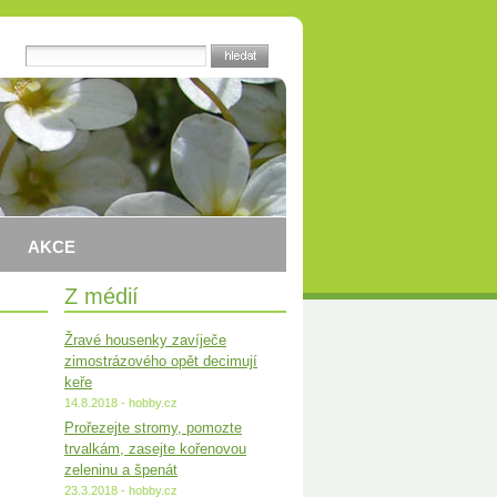
AKCE
Z médií
Žravé housenky zavíječe
zimostrázového opět decimují
keře
14.8.2018 - hobby.cz
Prořezejte stromy, pomozte
trvalkám, zasejte kořenovou
zeleninu a špenát
23.3.2018 - hobby.cz