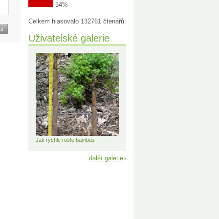
34%
Celkem hlasovalo 132761 čtenářů.
Uživatelské galerie
Jak rychle roste bambus
další galerie