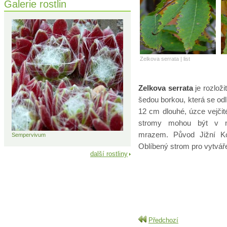
Galerie rostlin
Zelkova serrata | list
Zelkova serrata
je rozloži
šedou borkou, která se odl
12 cm dlouhé, úzce vejčit
stromy mohou být v na
mrazem. Původ Jižní K
Sempervivum
Oblíbený strom pro vytváře
další rostliny
Předchozí