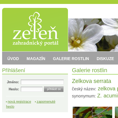
ÚVOD
MAGAZÍN
GALERIE ROSTLIN
DISKUZE
Přihlášení
Galerie rostlin
Zelkova serrata
Jméno:
zelkova p
český název:
Heslo:
Z. acumi
synonymum:
nová registrace
zapomenuté
heslo