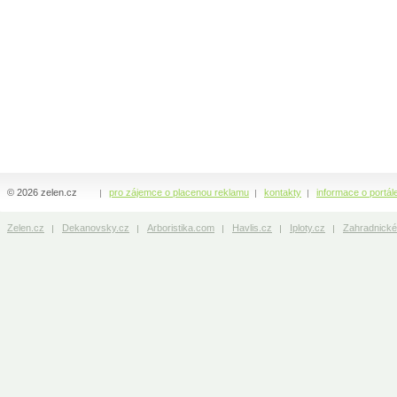
© 2026 zelen.cz
pro zájemce o placenou reklamu
kontakty
informace o portál
Zelen.cz
Dekanovsky.cz
Arboristika.com
Havlis.cz
Iploty.cz
Zahradnické