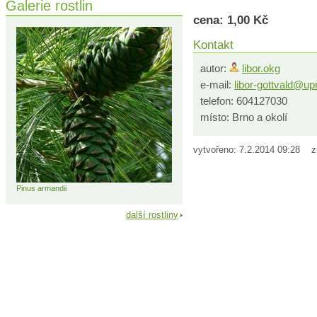
Galerie rostlin
cena: 1,00 Kč
Kontakt
autor:
libor.okg
e-mail:
libor-gottvald@u
telefon: 604127030
místo: Brno a okolí
vytvořeno: 7.2.2014 09:28 z
Pinus armandii
další rostliny