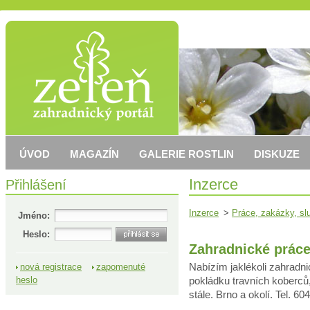
ÚVOD
MAGAZÍN
GALERIE ROSTLIN
DISKUZE
Přihlášení
Inzerce
Inzerce
>
Práce, zakázky, sl
Jméno:
Heslo:
Zahradnické prác
Nabízím jaklékoli zahradni
nová registrace
zapomenuté
pokládku travních koberců, 
heslo
stále. Brno a okolí. Tel. 60