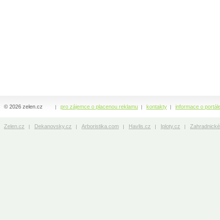
© 2026 zelen.cz
pro zájemce o placenou reklamu
kontakty
informace o portál
Zelen.cz
Dekanovsky.cz
Arboristika.com
Havlis.cz
Iploty.cz
Zahradnické