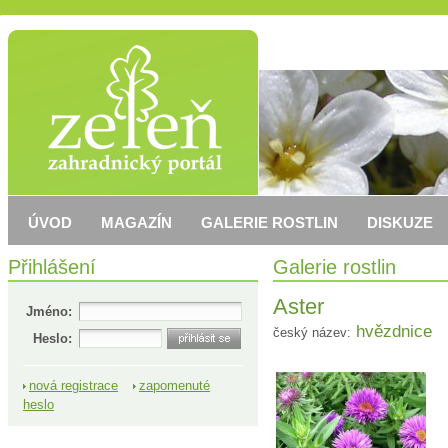
ÚVOD
MAGAZÍN
GALERIE ROSTLIN
DISKUZE
Přihlášení
Galerie rostlin
Aster
Jméno:
hvězdnice
český název:
Heslo:
nová registrace
zapomenuté
heslo