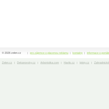
© 2026 zelen.cz
pro zájemce o placenou reklamu
kontakty
informace o portál
Zelen.cz
Dekanovsky.cz
Arboristika.com
Havlis.cz
Iploty.cz
Zahradnické