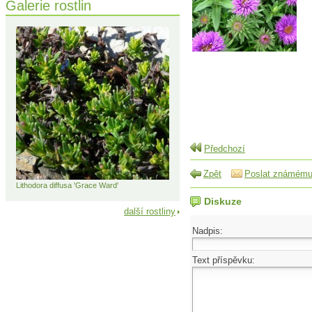
Galerie rostlin
Předchozí
Zpět
Poslat známém
Lithodora diffusa 'Grace Ward'
Diskuze
další rostliny
Nadpis:
Text příspěvku: