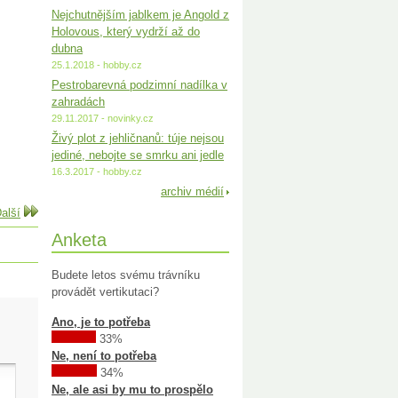
Nejchutnějším jablkem je Angold z
Holovous, který vydrží až do
dubna
25.1.2018 - hobby.cz
Pestrobarevná podzimní nadílka v
zahradách
29.11.2017 - novinky.cz
Živý plot z jehličnanů: túje nejsou
jediné, nebojte se smrku ani jedle
16.3.2017 - hobby.cz
archiv médií
alší
Anketa
Budete letos svému trávníku
provádět vertikutaci?
Ano, je to potřeba
33%
Ne, není to potřeba
34%
Ne, ale asi by mu to prospělo