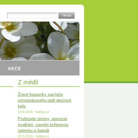
AKCE
Z médií
Žravé housenky zavíječe
zimostrázového opět decimují
keře
14.8.2018 - hobby.cz
Prořezejte stromy, pomozte
trvalkám, zasejte kořenovou
zeleninu a špenát
23.3.2018 - hobby.cz