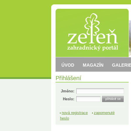
ÚVOD
MAGAZÍN
GALERIE
Přihlášení
Jméno:
Heslo:
nová registrace
zapomenuté
heslo