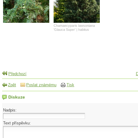
Chamaecyparis lawsoniana
'Glauca Super' | habitus
Předchozí
D
Zpět
Poslat známému
Tisk
Diskuze
Nadpis:
Text příspěvku: