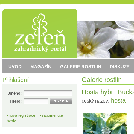
ÚVOD
MAGAZÍN
GALERIE ROSTLIN
DISKUZE
Přihlášení
Galerie rostlin
Hosta hybr. 'Buck
Jméno:
hosta
český název:
Heslo:
nová registrace
zapomenuté
heslo