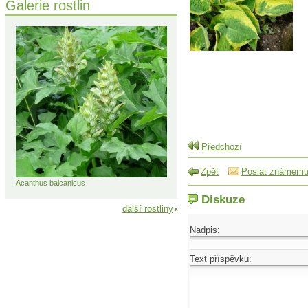
Galerie rostlin
Předchozí
Zpět
Poslat známém
Acanthus balcanicus
Diskuze
další rostliny
Nadpis:
Text příspěvku: