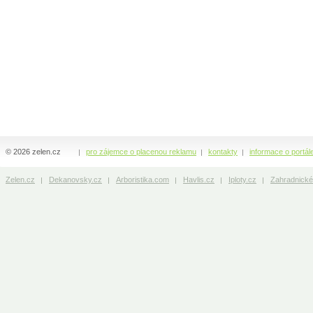
© 2026 zelen.cz
pro zájemce o placenou reklamu
kontakty
informace o portál
Zelen.cz
Dekanovsky.cz
Arboristika.com
Havlis.cz
Iploty.cz
Zahradnické