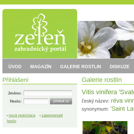
ÚVOD
MAGAZÍN
GALERIE ROSTLIN
DISKUZE
Přihlášení
Galerie rostlin
Vitis vinifera 'Sva
Jméno:
réva vin
český název:
Heslo:
'Saint La
synonymum:
nová registrace
zapomenuté
heslo