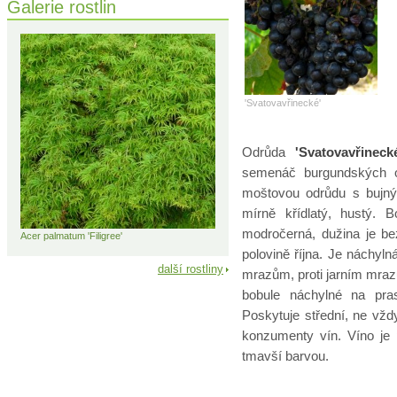
Galerie rostlin
'Svatovavřinecké'
Odrůda
'Svatovavřinec
semenáč burgundských o
moštovou odrůdu s bujný
mírně křídlatý, hustý. B
modročerná, dužina je be
Acer palmatum 'Filigree'
polovině října. Je náchy
další rostliny
mrazům, proti jarním mraz
bobule náchylné na pra
Poskytuje střední, ne vždy
konzumenty vín. Víno je 
tmavší barvou.