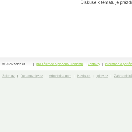
Diskuse k tématu
je prázd
© 2026 zelen.cz
pro zájemce o placenou reklamu
kontakty
informace o portál
Zelen.cz
Dekanovsky.cz
Arboristika.com
Havlis.cz
Iploty.cz
Zahradnické