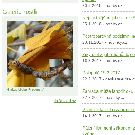
23.3.2018 - hobby.cz
Galerie rostlin
Nejchutnějším jablkem je 
25.1.2018 - hobby.cz
Pestrobarevná podzimní n
29.11.2017 - novinky.cz
Živý plot z jehličnanů: túje
16.3.2017 - hobby.cz
Polopatě 19.2.2017
22.2.2017 - ceskatelevize.c
Ginkgo biloba 'Pragensis'
Zahrada může lahodit oku 
22.2.2017 - novinky.cz
další rostliny
V zimě starost o zahradu ne
14.1.2017 - hobby.cz
Pálení listí není zákonem 
svého