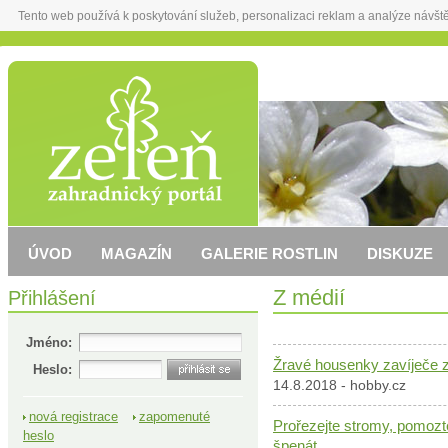
Tento web používá k poskytování služeb, personalizaci reklam a analýze návšt
ÚVOD
MAGAZÍN
GALERIE ROSTLIN
DISKUZE
Přihlášení
Z médií
Jméno:
Žravé housenky zavíječe z
Heslo:
14.8.2018 - hobby.cz
nová registrace
zapomenuté
Prořezejte stromy, pomozt
heslo
špenát