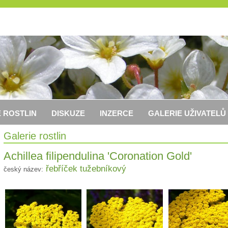
 ROSTLIN
DISKUZE
INZERCE
GALERIE UŽIVATELŮ
Galerie rostlin
Achillea filipendulina 'Coronation Gold'
řebříček tužebníkový
český název: