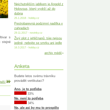
Nejchutnějším jablkem je Angold z
Holovous, který vydrží až do
dubna
25.1.2018 - hobby.cz
Pestrobarevná podzimní nadílka v
zahradách
29.11.2017 - novinky.cz
ltivar s
Živý plot z jehličnanů: túje nejsou
 stejné
jediné, nebojte se smrku ani jedle
16.3.2017 - hobby.cz
archiv médií
Anketa
Budete letos svému trávníku
provádět vertikutaci?
alší
Ano, je to potřeba
33%
Ne, není to potřeba
34%
Ne, ale asi by mu to prospělo