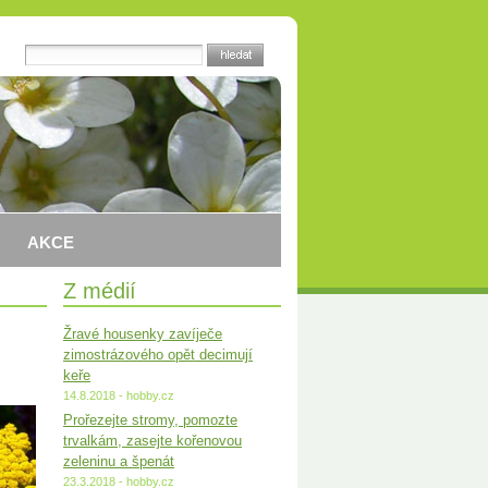
AKCE
Z médií
Žravé housenky zavíječe
zimostrázového opět decimují
keře
14.8.2018 - hobby.cz
Prořezejte stromy, pomozte
trvalkám, zasejte kořenovou
zeleninu a špenát
23.3.2018 - hobby.cz