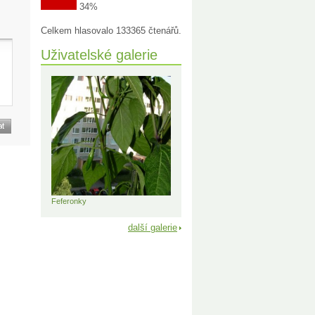
34%
Celkem hlasovalo 133365 čtenářů.
Uživatelské galerie
Feferonky
další galerie