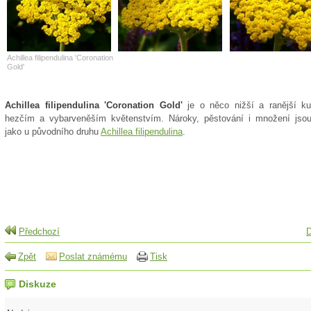
Achillea filipendulina 'Coronation
Gold'
Achillea filipendulina 'Coronation Gold'
je o něco nižší a ranější ku
hezčím a vybarveněším květenstvím. Nároky, pěstování i množení jsou
jako u původního druhu
Achillea filipendulina
.
Předchozí
D
Zpět
Poslat známému
Tisk
Diskuze