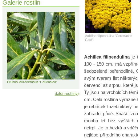
Galerie rostlin
Achillea filipendulina 'Coronation
Gold'
Achillea filipendulina
je
100 - 150 cm, má vzpříme
šedozelené peřenodílné. Ok
svým tvarem list některýc
Prunus laurocerasus 'Caucasica'
červenci až srpnu, které 
Ty jsou na vrcholcích tém
další rostliny
cm. Celá rostlina výrazně k
je řebříček tužebníkový n
zahradní půdě. Snáší i zna
mnoho let bez vyšších n
netrpí. Je to hezká a vděč
nejlépe přírodního charak