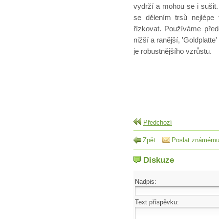
vydrží a mohou se i suši
se dělením trsů nejlépe
řízkovat. Používáme před
nižší a ranější, 'Goldplatt
je robustnějšího vzrůstu.
Předchozí
Zpět
Poslat známém
Diskuze
Nadpis:
Text příspěvku: