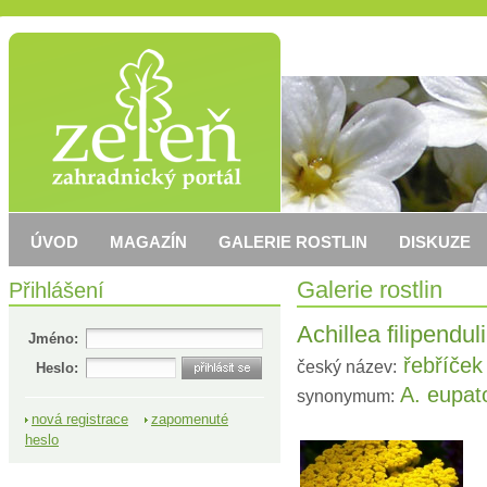
ÚVOD
MAGAZÍN
GALERIE ROSTLIN
DISKUZE
Přihlášení
Galerie rostlin
Achillea filipendul
Jméno:
řebříček
český název:
Heslo:
A. eupat
synonymum:
nová registrace
zapomenuté
heslo