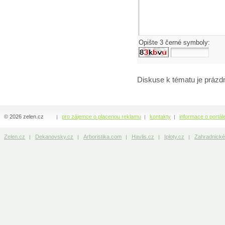
Opište 3 černé symboly:
Diskuse k tématu
je prázd
© 2026 zelen.cz
pro zájemce o placenou reklamu
kontakty
informace o portál
Zelen.cz
Dekanovsky.cz
Arboristika.com
Havlis.cz
Iploty.cz
Zahradnické