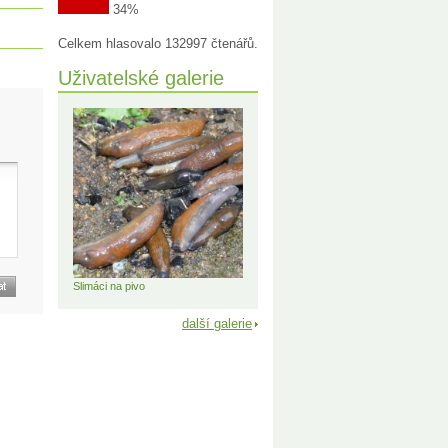
34%
Celkem hlasovalo 132997 čtenářů.
Uživatelské galerie
Slimáci na pivo
další galerie