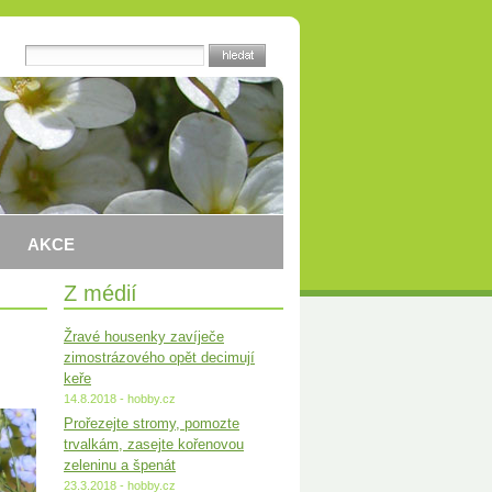
AKCE
Z médií
Žravé housenky zavíječe
zimostrázového opět decimují
keře
14.8.2018 - hobby.cz
Prořezejte stromy, pomozte
trvalkám, zasejte kořenovou
zeleninu a špenát
23.3.2018 - hobby.cz