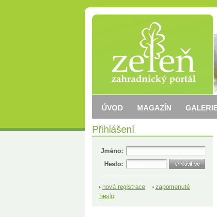
ÚVOD
MAGAZÍN
GALERIE
Přihlášení
Jméno:
Heslo:
nová registrace
zapomenuté
heslo