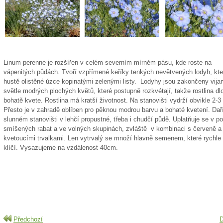
Linum perenne je rozšířen v celém severním mírném pásu, kde roste na
vápenitých půdách. Tvoří vzpřímené keříky tenkých nevětvených lodyh, kte
hustě olistěné úzce kopinatými zelenými listy. Lodyhy jsou zakončeny vija
světle modrých plochých květů, které postupně rozkvétají, takže rostlina dl
bohatě kvete. Rostlina má kratší životnost. Na stanovišti vydrží obvikle 2-3 
Přesto je v zahradě oblíben pro pěknou modrou barvu a bohaté kvetení. Dař
slunném stanovišti v lehčí propustné, třeba i chudčí půdě. Uplatňuje se v po
smíšených rabat a ve volných skupinách, zvláště v kombinaci s červeně a 
kvetoucími trvalkami. Len vytrvalý se množí hlavně semenem, které rychle
klíčí. Vysazujeme na vzdálenost 40cm.
Předchozí
D