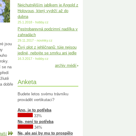
Nejchutnějším jablkem je Angold z
Holovous, který vydrží až do
dubna
25.1.2018 - hobby.cz
Pestrobarevná podzimní nadílka v
zahradách
29.11.2017 - novinky.cz
ré jsou
Živý plot z jehličnanů: túje nejsou
ny
jediné, nebojte se smrku ani jedle
ouho
16.3.2017 - hobby.cz
roky.
archiv médií
í se na
předí
žlutě
Anketa
 a dobře
Budete letos svému trávníku
provádět vertikutaci?
Ano, je to potřeba
33%
Ne, není to potřeba
34%
Ne, ale asi by mu to prospělo
alší