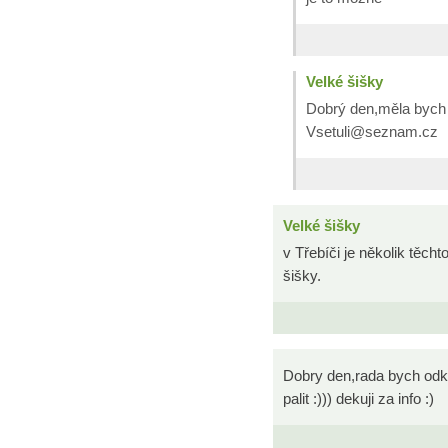
Velké šišky
Dobrý den,měla bych 
Vsetuli@seznam.cz
Velké šišky
v Třebíči je několik těch
šišky.
Dobry den,rada bych odko
palit :))) dekuji za info :)