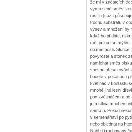
že mi v začátcích třeb
vymazlené směsi zemi
rostlin (což způsobuj
trochu substrátu v obc
výsev a množení by m
když ho přidáte, risku
mě, pokud se mýlím. L
do místnosti. Slunce 
povyroste a stonek ze
namíchat směs písku 
snesou přesazování 
budete v počátcích pě
květináč v kontaktu s
mnohé jiné lesní dřev
pod květináčem a po 
je rostlina mnohem vi
samo :). Pokud někdo
v semenářství po pytl
nebo objednat na http
Nabízí i roubovaný ča