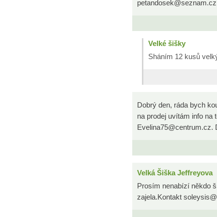
petandosek@seznam.cz
Velké šišky
Sháním 12 kusů velk
Dobrý den, ráda bych kou
na prodej uvítám info na 
Evelina75@centrum.cz. D
Velká Šiška Jeffreyova
Prosím nenabízí někdo ši
zajela.Kontakt soleysi