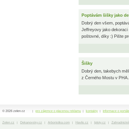
Poptávám šišky jako de
Dobrý den všem, poptává
Jeffreyovy jako dekoraci
poštovné, díky :) Pište 
Šišky
Dobrý den, takebych mě
z Černého Mostu v PHA.
© 2026 zelen.cz
pro zájemce o placenou reklamu
kontakty
informace o portál
Zelen.cz
Dekanovsky.cz
Arboristika.com
Havlis.cz
Iploty.cz
Zahradnické