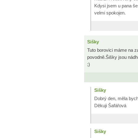
Kdysi jsem u pana še
velmi spokojen.
Sišky
Tuto borovici máme na z
povodně.Šišky jsou nádh
;)
Sišky
Dobrý den, měla bych
Děkuji Šafářová
Sišky