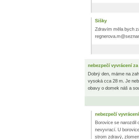
Sišky
Zdravím měla bych za
regnerova.m@sezna
nebezpečí vyvrácení za
Dobrý den, máme na zahra
vysoká cca 28 m. Je neb
obavy o domek náš a sou
nebezpečí vyvrácení
Borovice se narozdil
nevyvrací. U borovice
strom zdravý, zlomení