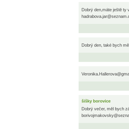
Dobrý den,máte ještě ty 
hadrabova.jar@seznam.
Dobrý den, také bych mě
Veronika.Hallerova@gma
šišky borovice
Dobrý večer, měl bych zá
borivojmakovsky@sezn