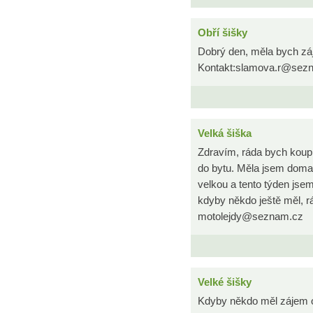
Obří šišky
Dobrý den, měla bych záj
Kontakt:slamova.r@sez
Velká šiška
Zdravím, ráda bych koupi
do bytu. Měla jsem doma
velkou a tento týden jsem
kdyby někdo ještě měl, r
motolejdy@seznam.cz
Velké šišky
Kdyby někdo měl zájem o