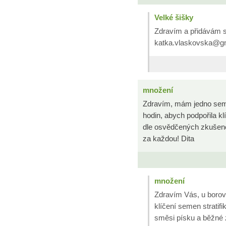
Velké šišky
Zdravím a přidávám se
katka.vlaskovska@g
množení
Zdravím, mám jedno semí
hodin, abych podpořila kl
dle osvědčených zkušenos
za každou! Dita
množení
Zdravím Vás, u borovi
klíčení semen stratifi
směsi písku a běžné 