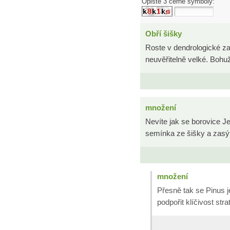
Opište 3 černé symboly:
Obří šišky
Roste v dendrologické za
neuvěřitelně velké. Bohu
množení
Nevíte jak se borovice Je
semínka ze šišky a zasý
množení
Přesně tak se Pinus j
podpořit klíčivost strat