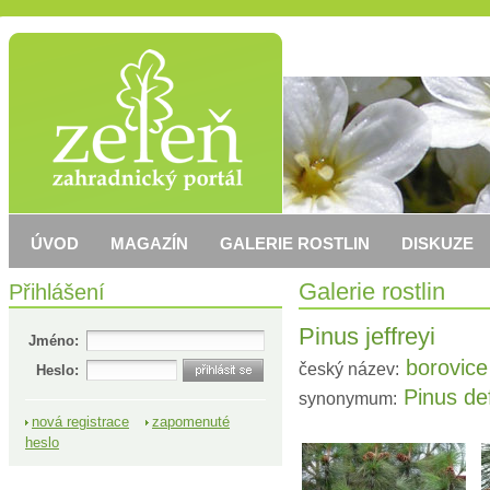
ÚVOD
MAGAZÍN
GALERIE ROSTLIN
DISKUZE
Přihlášení
Galerie rostlin
Pinus jeffreyi
Jméno:
borovice
český název:
Heslo:
Pinus def
synonymum:
nová registrace
zapomenuté
heslo