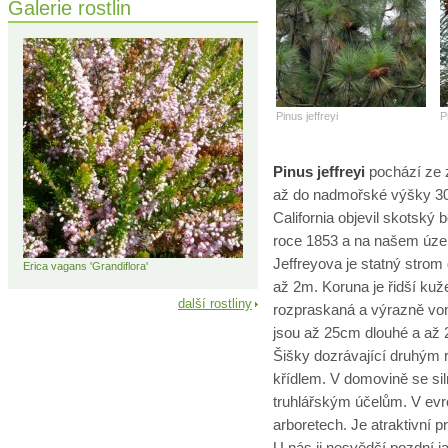
Galerie rostlin
Pinus jeffreyi
P
Pinus jeffreyi
pochází ze z
až do nadmořské výšky 300
California objevil skotský
roce 1853 a na našem úze
Jeffreyova je statný stro
Erica vagans 'Grandiflora'
až 2m. Koruna je řidší kuže
další rostliny
rozpraskaná a výrazně von
jsou až 25cm dlouhé a až 
Šišky dozrávající druhým
křídlem. V domovině se si
truhlářským účelům. V evro
arboretech. Je atraktivní p
U nás ji nesvědčí pozdní j