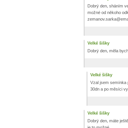
Dobrý den, sháním vel
možné od někoho odk
zemanov.sarka@email
Velké šišky
Dobrý den, měla bych 
Velké šišky
Vzal jsem semínka p
30dn a po měsíci vyk
Velké šišky
Dobrý den, máte ještě
je to možné