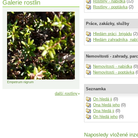
Galerie rostlin
Rostliny - nabídka
(12)
Rostliny - poptávka
(2)
Práce, zakázky, služby
Hledám práci, brigádu
(2)
Hledám zahradníka, nab
Nemovitosti - zahrady, parc
Nemovitosti - nabídka
(0)
Nemovitosti - poptávka
(
Empetrum nigrum
Seznamka
další rostliny
On hledá ji
(0)
Ona hledá jeho
(0)
Ona hledá ji
(0)
On hledá jeho
(0)
Naposledy vložené inz