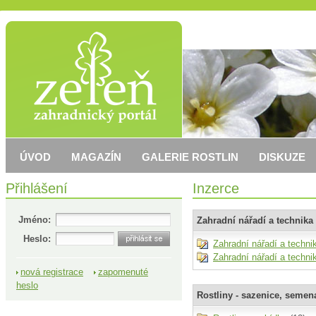
ÚVOD
MAGAZÍN
GALERIE ROSTLIN
DISKUZE
Přihlášení
Inzerce
Jméno:
Zahradní nářadí a technika
Heslo:
Zahradní nářadí a techni
Zahradní nářadí a techni
nová registrace
zapomenuté
heslo
Rostliny - sazenice, semena