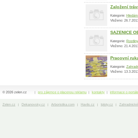
Založení trá
Kategorie:
Hledám 
Vloženo: 26.7.201
SAZENICE O
Kategorie:
Rostlin
Vloženo: 21.4.201
Pracovní ruk
Kategorie:
Zahradn
Vloženo: 13.3.201
© 2026 zelen.cz
pro zájemce o placenou reklamu
kontakty
informace o portál
Zelen.cz
Dekanovsky.cz
Arboristika.com
Havlis.cz
Iploty.cz
Zahradnické