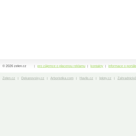
© 2026 zelen.cz
pro zájemce o placenou reklamu
kontakty
informace o portál
Zelen.cz
Dekanovsky.cz
Arboristika.com
Havlis.cz
Iploty.cz
Zahradnické