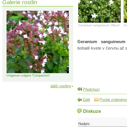
Galerie rostlin
Geranium sanguineum 'Album'
Ge
Geranium sanguineum
bohatě kvete v červnu až s
Origanum vulgare 'Compactum'
další rostliny
Předchozí
Zpět
Poslat známém
Diskuze
Nadpis: