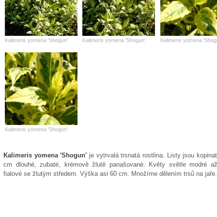
Kalimeris yomena 'Shogun'
Kalimeris yomena 'Shogun'
Kalimeris yomena 'Shog
Kalimeris yomena 'Shogun'
Kalimeris yomena 'Shogun'
je vytrvalá trsnatá rostlina. Listy jsou kopinat
cm dlouhé, zubaté, krémově žlutě panašované. Květy světle modré až
fialové se žlutým středem. Výška asi 60 cm. Množíme dělením trsů na jaře.