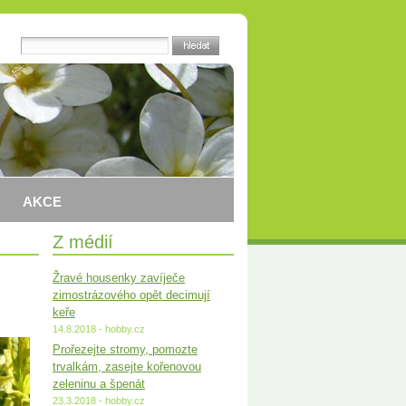
AKCE
Z médií
Žravé housenky zavíječe
zimostrázového opět decimují
keře
14.8.2018 - hobby.cz
Prořezejte stromy, pomozte
trvalkám, zasejte kořenovou
zeleninu a špenát
23.3.2018 - hobby.cz