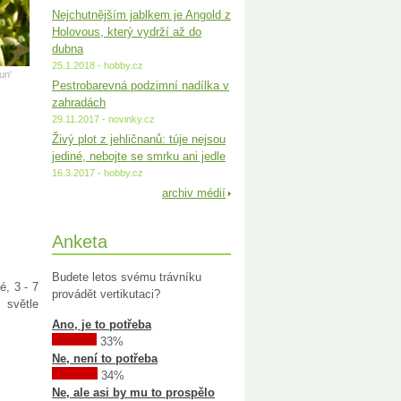
Nejchutnějším jablkem je Angold z
Holovous, který vydrží až do
dubna
25.1.2018 - hobby.cz
un'
Pestrobarevná podzimní nadílka v
zahradách
29.11.2017 - novinky.cz
Živý plot z jehličnanů: túje nejsou
jediné, nebojte se smrku ani jedle
16.3.2017 - hobby.cz
archiv médií
Anketa
Budete letos svému trávníku
é, 3 - 7
provádět vertikutaci?
 světle
Ano, je to potřeba
33%
Ne, není to potřeba
34%
Ne, ale asi by mu to prospělo