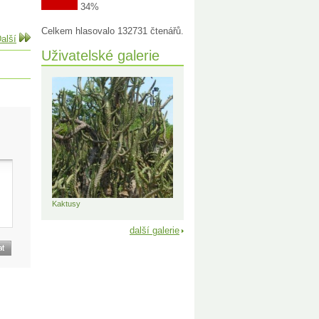
34%
Celkem hlasovalo 132731 čtenářů.
alší
Uživatelské galerie
Kaktusy
další galerie