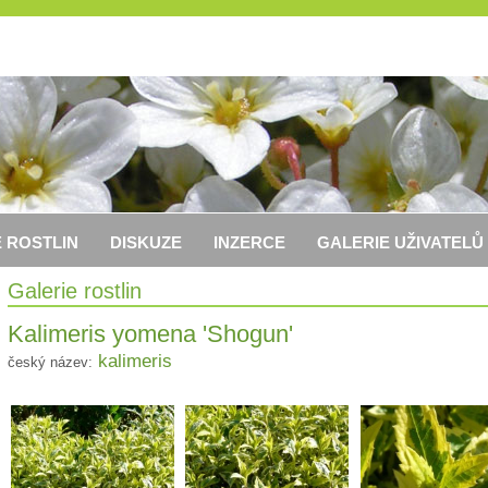
 ROSTLIN
DISKUZE
INZERCE
GALERIE UŽIVATELŮ
Galerie rostlin
Kalimeris yomena 'Shogun'
kalimeris
český název: