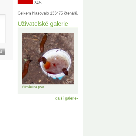
34%
Celkem hlasovalo 133475 čtenářů.
Uživatelské galerie
Slimáci na pivo
další galerie