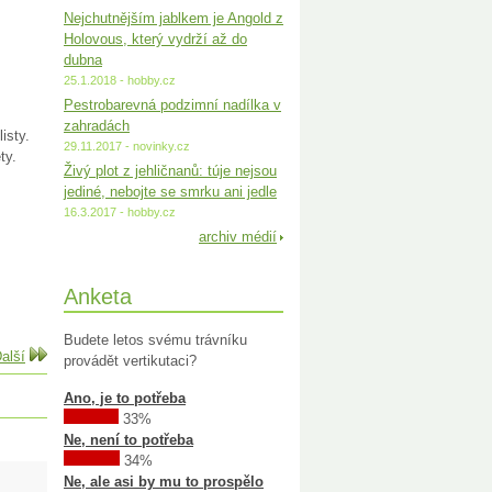
Nejchutnějším jablkem je Angold z
Holovous, který vydrží až do
dubna
25.1.2018 - hobby.cz
Pestrobarevná podzimní nadílka v
zahradách
isty.
29.11.2017 - novinky.cz
ty.
Živý plot z jehličnanů: túje nejsou
jediné, nebojte se smrku ani jedle
16.3.2017 - hobby.cz
archiv médií
Anketa
Budete letos svému trávníku
alší
provádět vertikutaci?
Ano, je to potřeba
33%
Ne, není to potřeba
34%
Ne, ale asi by mu to prospělo