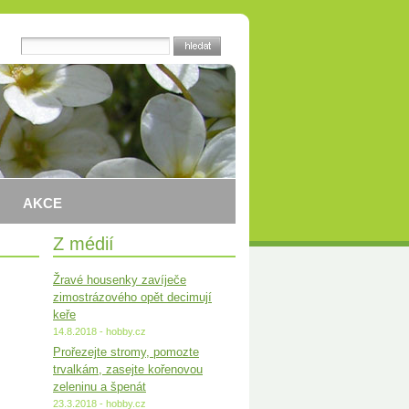
AKCE
Z médií
Žravé housenky zavíječe
zimostrázového opět decimují
keře
14.8.2018 - hobby.cz
Prořezejte stromy, pomozte
trvalkám, zasejte kořenovou
zeleninu a špenát
23.3.2018 - hobby.cz