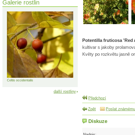
Galerie rostlin
Potentilla fruticosa 'Red
kultivar s jakoby prolamov
Květy po rozkvětu jasně o
Celtis occidentalis
další rostliny
Předchozí
Zpět
Poslat známém
Diskuze
Nadpis: