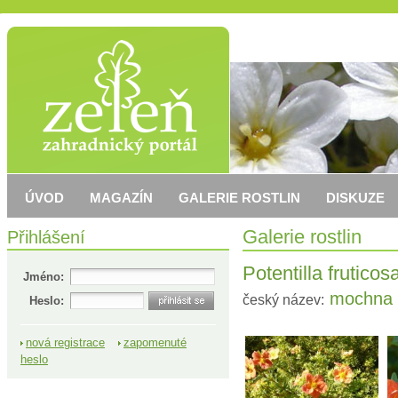
ÚVOD
MAGAZÍN
GALERIE ROSTLIN
DISKUZE
Přihlášení
Galerie rostlin
Potentilla fruticos
Jméno:
mochna k
český název:
Heslo:
nová registrace
zapomenuté
heslo