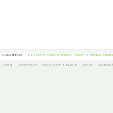
© 2026 zelen.cz
pro zájemce o placenou reklamu
kontakty
informace o portál
Zelen.cz
Dekanovsky.cz
Arboristika.com
Havlis.cz
Iploty.cz
Zahradnické