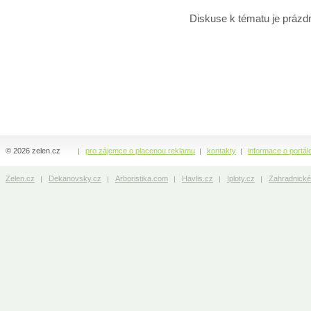
Diskuse k tématu
je prázd
© 2026 zelen.cz
pro zájemce o placenou reklamu
kontakty
informace o portál
Zelen.cz
Dekanovsky.cz
Arboristika.com
Havlis.cz
Iploty.cz
Zahradnické