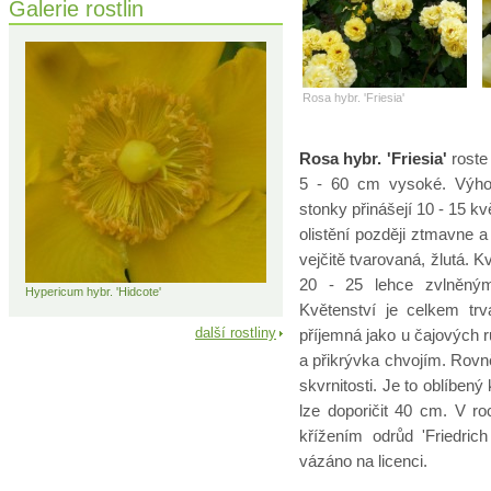
Galerie rostlin
Rosa hybr. 'Friesia'
Rosa hybr. 'Friesia'
roste
5 - 60 cm vysoké. Výhon
stonky přinášejí 10 - 15 kv
olistění později ztmavne a
vejčitě tvarovaná, žlutá. K
20 - 25 lehce zvlněnými
Hypericum hybr. 'Hidcote'
Květenství je celkem tr
další rostliny
příjemná jako u čajových r
a přikrývka chvojím. Rovně
skvrnitosti. Je to oblíben
lze doporičit 40 cm. V roc
křížením odrůd 'Friedric
vázáno na licenci.