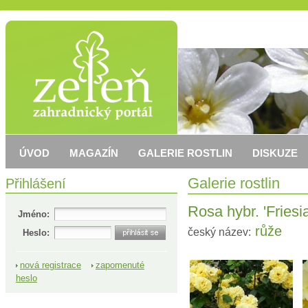
ÚVOD
MAGAZÍN
GALERIE ROSTLIN
DISKUZE
Přihlášení
Galerie rostlin
Rosa hybr. 'Friesia
Jméno:
růže
český název:
Heslo:
nová registrace
zapomenuté
heslo