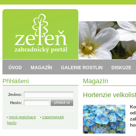
ÚVOD
MAGAZÍN
GALERIE ROSTLIN
DISKUZE
Přihlášení
Magazín
Hortenzie velkolis
Jméno:
Heslo:
Ko
od
nová registrace
zapomenuté
za
heslo
ho