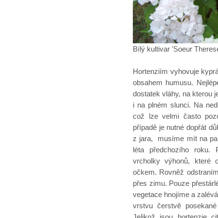
Bílý kultivar 'Soeur Theres
Hortenziím vyhovuje kypr
obsahem humusu. Nejlépe 
dostatek vláhy, na kterou 
i na plném slunci. Na nedo
což lze velmi často poz
případě je nutné dopřát dů
z jara, musíme mít na pam
léta předchozího roku.
vrcholky výhonů, které 
očkem. Rovněž odstraníme 
přes zimu. Pouze přestár
vegetace hnojíme a zalév
vrstvu čerstvě posekané
Jelikož jsou hortenzie 