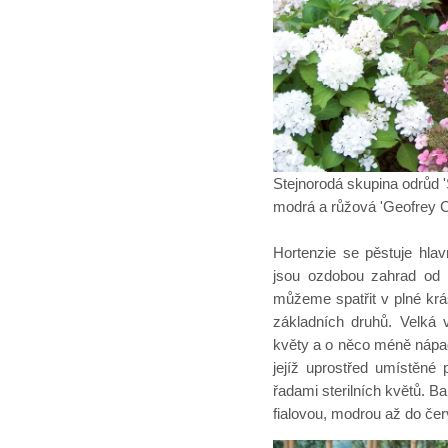
Stejnorodá skupina odrůd '
modrá a růžová 'Geofrey 
Hortenzie se pěstuje hla
jsou ozdobou zahrad od 
můžeme spatřit v plné kr
základních druhů. Velká v
květy a o něco méně nápad
jejíž uprostřed umístěné
řadami sterilních květů. B
fialovou, modrou až do če