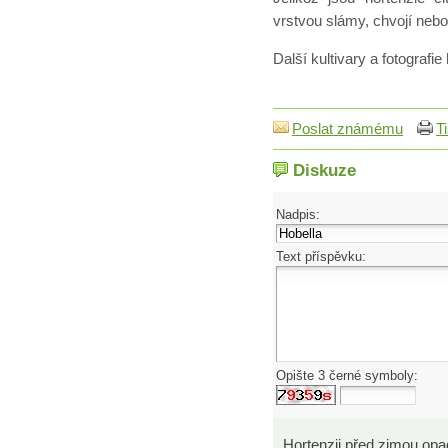
vrstvou slámy, chvojí nebo 
Další kultivary a fotografie
Poslat známému
T
Diskuze
Nadpis:
Text příspěvku:
Opište 3 černé symboly:
Hortenzii před zimou opad