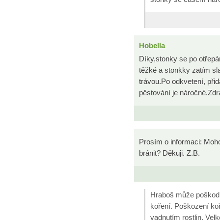
Hobella
Díky,stonky se po otřepán
těžké a stonkky zatím s
trávou.Po odkvetení, při
pěstování je náročné.Zdr
Prosím o informaci: Moho
bránit? Děkuji. Z.B.
Hraboš může poškodit
koření. Poškození ko
vadnutím rostlin. Vel