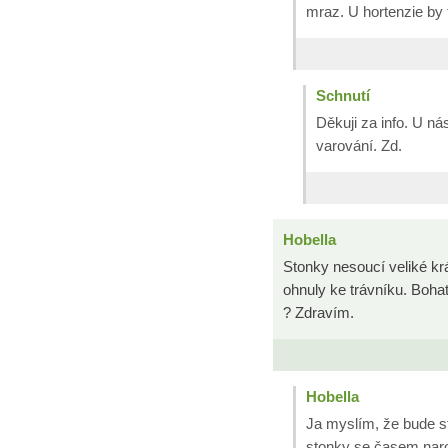
mraz. U hortenzie by
Schnutí
Děkuji za info. U n
varování. Zd.
Hobella
Stonky nesoucí veliké kr
ohnuly ke trávníku. Bohat
? Zdravím.
Hobella
Ja myslím, že bude st
stonky se časem nar