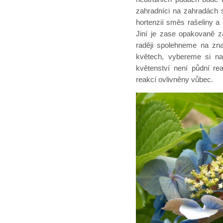
zahradníci na zahradách 
hortenzií směs rašeliny a 
Jiní je zase opakovaně 
raději spolehneme na zna
květech, vybereme si na
květenství není půdní rea
reakcí ovlivněny vůbec.