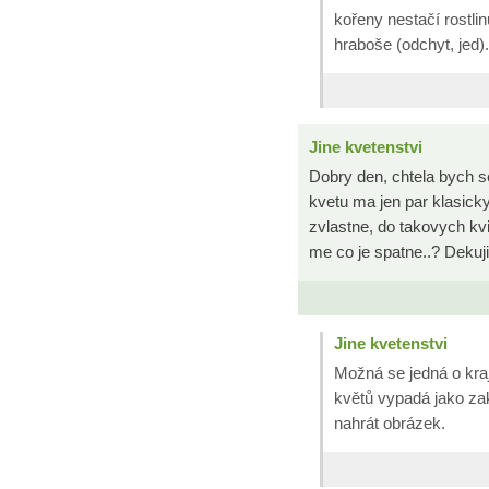
kořeny nestačí rostl
hraboše (odchyt, jed).
Jine kvetenstvi
Dobry den, chtela bych se
kvetu ma jen par klasick
zvlastne, do takovych kvi
me co je spatne..? Dekuji
Jine kvetenstvi
Možná se jedná o kraj
květů vypadá jako za
nahrát obrázek.