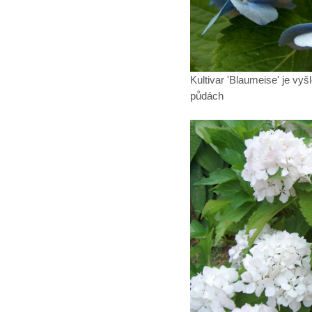
Kultivar 'Blaumeise' je vy
půdách