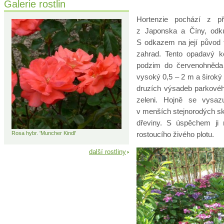
Galerie rostlin
Hortenzie pochází z př
z Japonska a Číny, odku
S odkazem na její původ t
zahrad. Tento opadavý ke
podzim do červenohněda 
vysoký 0,5 – 2 m a široký
druzích výsadeb parkovéh
zeleni. Hojně se vysaz
v menších stejnorodých sk
dřeviny. S úspěchem ji 
Rosa hybr. 'Muncher Kindl'
rostoucího živého plotu.
další rostliny