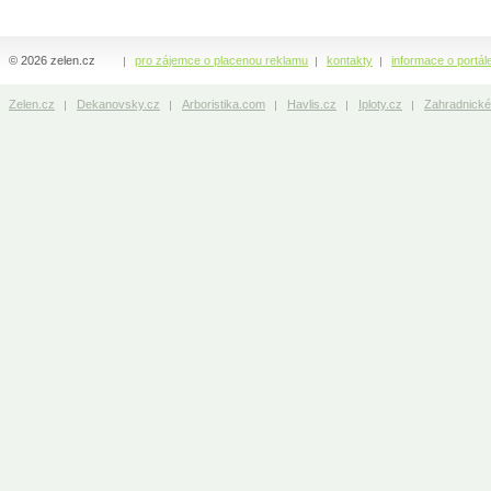
© 2026 zelen.cz
pro zájemce o placenou reklamu
kontakty
informace o portál
Zelen.cz
Dekanovsky.cz
Arboristika.com
Havlis.cz
Iploty.cz
Zahradnické