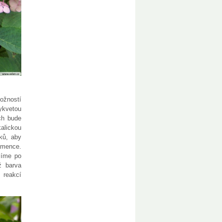
možností
ykvetou
ch bude
kalickou
íků, aby
amence.
žíme po
ž barva
 reakcí