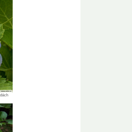
ůdách