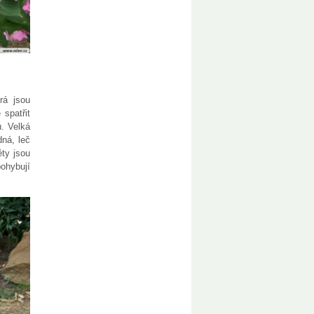
rá jsou
spatřit
. Velká
dná, leč
ěty jsou
ohybují