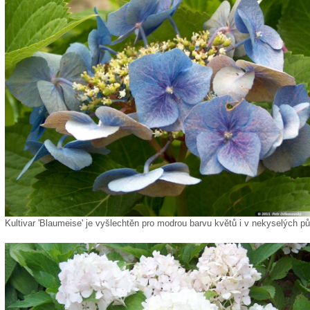
Kultivar 'Blaumeise' je vyšlechtěn pro modrou barvu květů i v nekyselých p