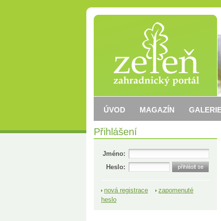
ÚVOD
MAGAZÍN
GALERIE
Přihlášení
Jméno:
Heslo:
nová registrace
zapomenuté
heslo