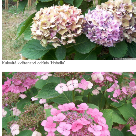
Kulovitá květenství odrůdy 'Hobella'