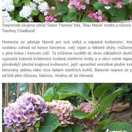
Stejnorodá skupina odrůd 'Soeur Therese' bílá, 'Blau Meise' modrá a růžová
'Geofrey Chadbund'
Hortenzie se pěstuje hlavně pro svá velká a nápadná květenství, kte
ozdobou zahrad od konce července, celý srpen a některé druhy můžeme 
v plné kráse i koncem září. Ta můžeme rozdělit do dvou základních druhů
vypouklá kulovitá květenství tvořená sterilními květy a o něco méně nápa
půvabnější plochá krajková květenství, jejíž uprostřed umístěné plodné kv
lemovány jednou nebo více řadami sterilních květů. Barevné nuance se p
od bílé přes růžovou, fialovou, modrou až do červené.