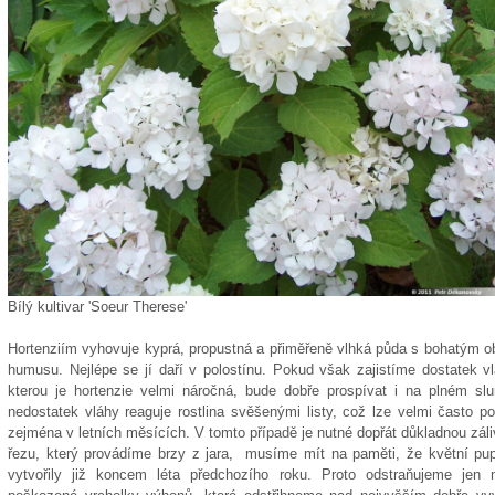
Bílý kultivar 'Soeur Therese'
Hortenziím vyhovuje kyprá, propustná a přiměřeně vlhká půda s bohatým 
humusu. Nejlépe se jí daří v polostínu. Pokud však zajistíme dostatek v
kterou je hortenzie velmi náročná, bude dobře prospívat i na plném slu
nedostatek vláhy reaguje rostlina svěšenými listy, což lze velmi často p
zejména v letních měsících. V tomto případě je nutné dopřát důkladnou záli
řezu, který provádíme brzy z jara, musíme mít na paměti, že květní pu
vytvořily již koncem léta předchozího roku. Proto odstraňujeme jen