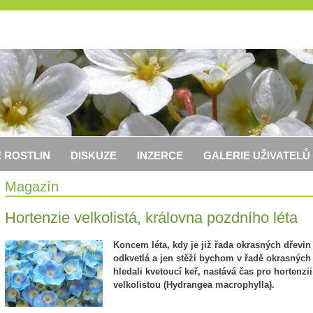
 ROSTLIN
DISKUZE
INZERCE
GALERIE UŽIVATELŮ
Magazín
Hortenzie velkolistá, královna pozdního léta
Koncem léta, kdy je již řada okrasných dřevin
odkvetlá a jen stěží bychom v řadě okrasných
hledali kvetoucí keř, nastává čas pro hortenzii
velkolistou (Hydrangea macrophylla).