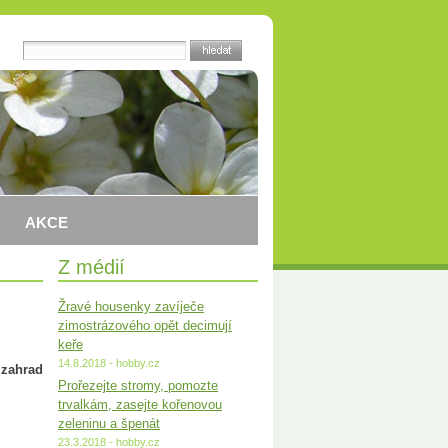
AKCE
Z médií
Žravé housenky zavíječe
zimostrázového opět decimují
keře
14.8.2018 - hobby.cz
 zahrad
Prořezejte stromy, pomozte
trvalkám, zasejte kořenovou
zeleninu a špenát
23.3.2018 - hobby.cz