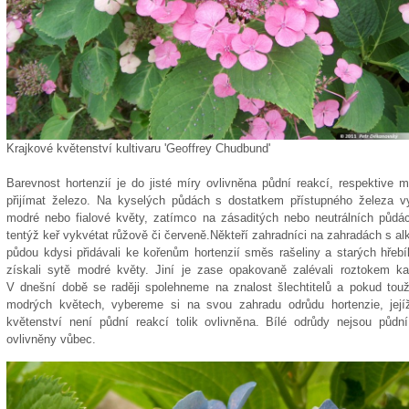
Krajkové květenství kultivaru 'Geoffrey Chudbund'
Barevnost hortenzií je do jisté míry ovlivněna půdní reakcí, respektive 
přijímat železo. Na kyselých půdách s dostatkem přístupného železa v
modré nebo fialové květy, zatímco na zásaditých nebo neutrálních půdá
tentýž keř vykvétat růžově či červeně.Někteří zahradníci na zahradách s al
půdou kdysi přidávali ke kořenům hortenzií směs rašeliny a starých hřeb
získali sytě modré květy. Jiní je zase opakovaně zalévali roztokem k
V dnešní době se raději spolehneme na znalost šlechtitelů a pokud tou
modrých květech, vybereme si na svou zahradu odrůdu hortenzie, její
květenství není půdní reakcí tolik ovlivněna. Bílé odrůdy nejsou půdní
ovlivněny vůbec.