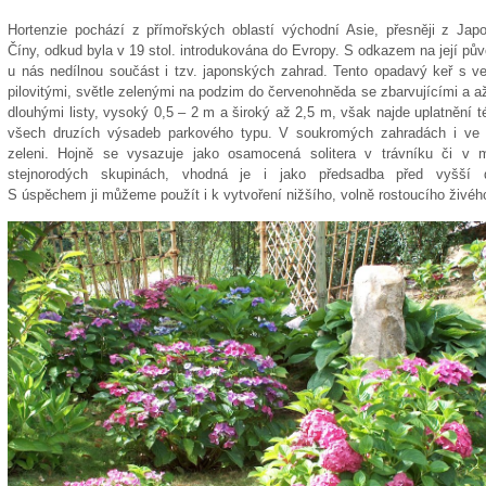
Hortenzie pochází z přímořských oblastí východní Asie, přesněji z Jap
Číny, odkud byla v 19 stol. introdukována do Evropy. S odkazem na její pův
u nás nedílnou součást i tzv. japonských zahrad. Tento opadavý keř s ve
pilovitými, světle zelenými na podzim do červenohněda se zbarvujícími a 
dlouhými listy, vysoký 0,5 – 2 m a široký až 2,5 m, však najde uplatnění 
všech druzích výsadeb parkového typu. V soukromých zahradách i ve 
zeleni. Hojně se vysazuje jako osamocená solitera v trávníku či v 
stejnorodých skupinách, vhodná je i jako předsadba před vyšší d
S úspěchem ji můžeme použít i k vytvoření nižšího, volně rostoucího živého