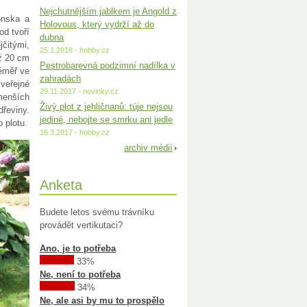
Nejchutnějším jablkem je Angold z
onska a
Holovous, který vydrží až do
od tvoří
dubna
jčitými,
25.1.2018 - hobby.cz
až 20 cm
Pestrobarevná podzimní nadílka v
téměř ve
zahradách
veřejné
29.11.2017 - novinky.cz
menších
Živý plot z jehličnanů: túje nejsou
řeviny.
jediné, nebojte se smrku ani jedle
 plotu.
16.3.2017 - hobby.cz
archiv médií
Anketa
Budete letos svému trávníku
provádět vertikutaci?
Ano, je to potřeba
33%
Ne, není to potřeba
34%
Ne, ale asi by mu to prospělo