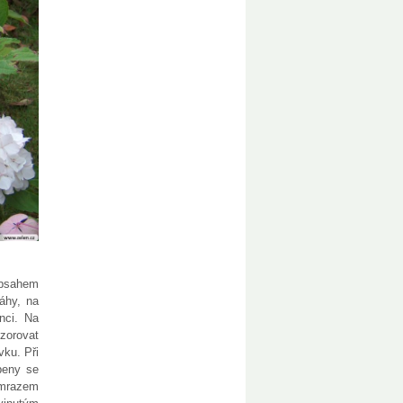
obsahem
láhy, na
nci. Na
ozorovat
vku. Při
peny se
 mrazem